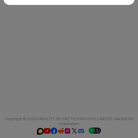
Copyright © 2025 CREALITY 3D (HK) TECHNOLOGY LIMITED. Alle Rechte
vorbehalten.





