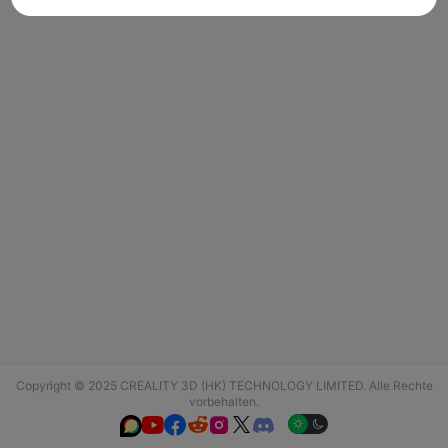
Copyright © 2025 CREALITY 3D (HK) TECHNOLOGY LIMITED. Alle Rechte
vorbehalten.





