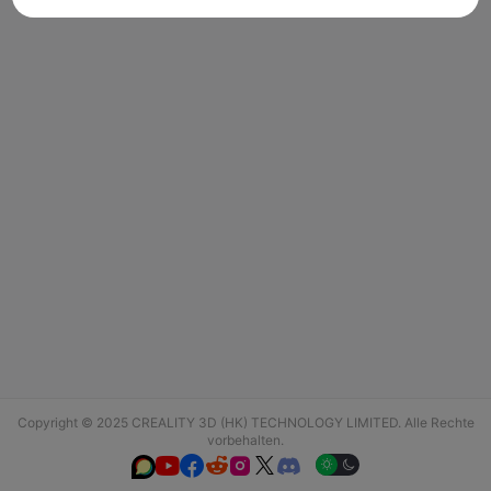
Copyright © 2025 CREALITY 3D (HK) TECHNOLOGY LIMITED. Alle Rechte
vorbehalten.





