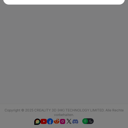
Copyright © 2025 CREALITY 3D (HK) TECHNOLOGY LIMITED. Alle Rechte
vorbehalten.





