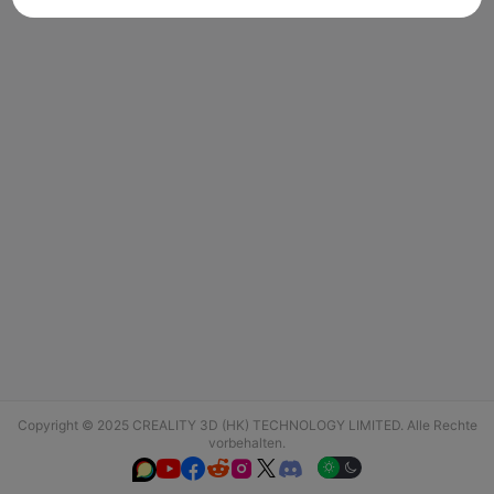
Copyright © 2025 CREALITY 3D (HK) TECHNOLOGY LIMITED. Alle Rechte
vorbehalten.





