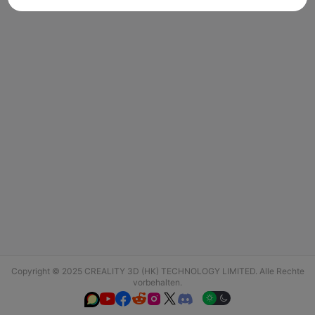
Copyright © 2025 CREALITY 3D (HK) TECHNOLOGY LIMITED. Alle Rechte
vorbehalten.





