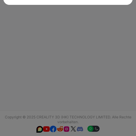
Copyright © 2025 CREALITY 3D (HK) TECHNOLOGY LIMITED. Alle Rechte
vorbehalten.





