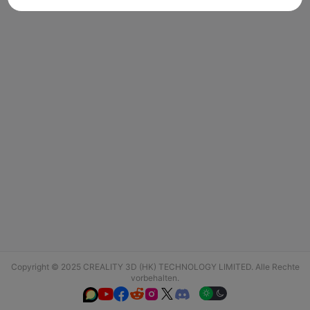
Copyright © 2025 CREALITY 3D (HK) TECHNOLOGY LIMITED. Alle Rechte
vorbehalten.





