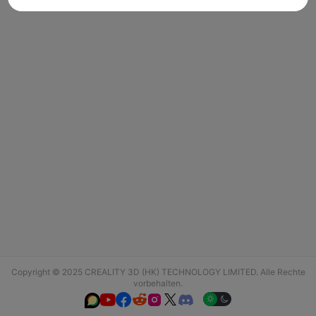
Copyright © 2025 CREALITY 3D (HK) TECHNOLOGY LIMITED. Alle Rechte
vorbehalten.





