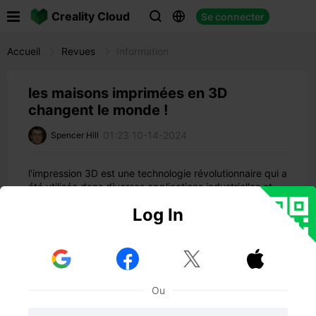

Creality Cloud
Se connecter



Accueil
Revues
Information
les maisons imprimées en 3D
changent le monde !
01:23 10-14-2024
Spencer Hill
l'impression 3D est une technologie révolutionnaire qui a
été utilisée dans diverses applications industrielles et
commerciales. L'une des possibilités les plus
Log In
intéressantes de l'impression 3D est son application
potentielle à la construction et à l'architecture - à savoir
la possibilité de produire des maisons entières à partir
d'une imprimante 3D !



Dans un monde où le réchauffement climatique réduit
chaque jour les terres utilisables et où les habitats sont
Ou
détruits à un rythme alarmant, c'est vraiment quelque
chose qui vaut la peine d'être connu.