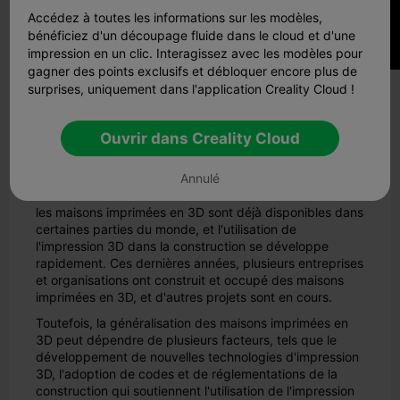
Accédez à toutes les informations sur les modèles,
bénéficiez d'un découpage fluide dans le cloud et d'une
impression en un clic. Interagissez avec les modèles pour
gagner des points exclusifs et débloquer encore plus de
surprises, uniquement dans l'application Creality Cloud !
Quand les maisons
imprimées en 3D seront-
Ouvrir dans Creality Cloud
elles disponibles ?
Annulé
les maisons imprimées en 3D sont déjà disponibles dans
certaines parties du monde, et l'utilisation de
l'impression 3D dans la construction se développe
rapidement. Ces dernières années, plusieurs entreprises
et organisations ont construit et occupé des maisons
imprimées en 3D, et d'autres projets sont en cours.
Toutefois, la généralisation des maisons imprimées en
3D peut dépendre de plusieurs facteurs, tels que le
développement de nouvelles technologies d'impression
3D, l'adoption de codes et de réglementations de la
construction qui soutiennent l'utilisation de l'impression