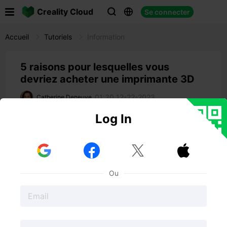

Creality Cloud
Se connecter



Accueil
Tutoriels
Information
5 raisons pour lesquelles vous
devriez acheter une imprimante 3D
01:30 12-22-2023
Catherine Deneuve
Log In



Ou