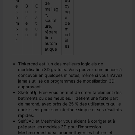
M
ett
de
e
B
G
oy
maillag
s
u
r
ag
e,
h
r
a
e
sculpt
m
e
t
de
ure,
ix
a
u
m
répara
e
u
it
od
tion
r
èl
autom
es
atique
Tinkercad est l'un des meilleurs logiciels de
modélisation 3D gratuits. Vous pouvez commencer à
concevoir en quelques minutes, même si vous n'avez
jamais utilisé de programmes de modélisation 3D
auparavant.
SketchUp Free vous permet de créer facilement des
bâtiments ou des meubles. Il détient une forte part
de marché, avec près de 25 % des utilisateurs qui le
choisissent pour son interface simple et ses résultats
rapides.
SelfCAD et Meshmixer vous aident à corriger et à
préparer les modèles 3D pour l'impression.
Meshmixer est idéal pour nettoyer les fichiers et