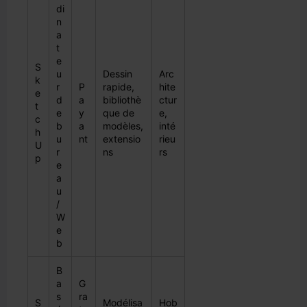
di
n
a
t
e
S
u
Dessin
Arc
k
r
P
rapide,
hite
e
d
a
bibliothè
ctur
t
e
y
que de
e,
c
b
a
modèles,
inté
h
u
nt
extensio
rieu
U
r
ns
rs
p
e
a
u
/
W
e
b
B
a
G
s
ra
S
Modélisa
Hob