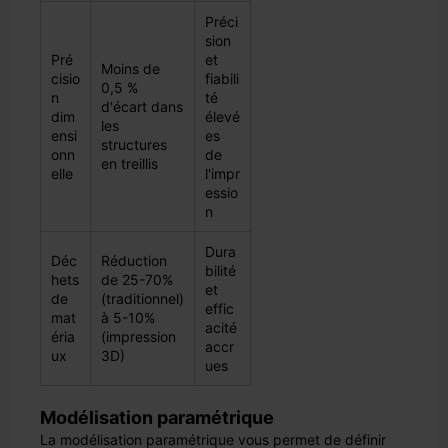
Préci
sion
Pré
et
Moins de
cisio
fiabili
0,5 %
n
té
d'écart dans
dim
élevé
les
ensi
es
structures
onn
de
en treillis
elle
l'impr
essio
n
Dura
Déc
Réduction
bilité
hets
de 25-70%
et
de
(traditionnel)
effic
mat
à 5-10%
acité
éria
(impression
accr
ux
3D)
ues
Modélisation paramétrique
La modélisation paramétrique vous permet de définir