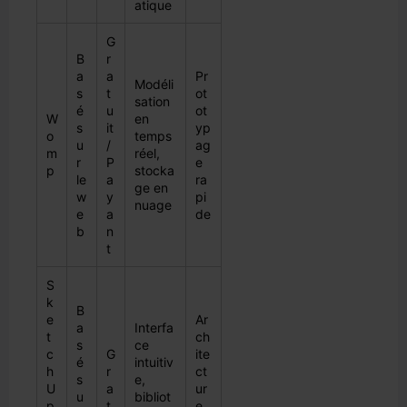
atique
G
B
r
a
a
Pr
Modéli
s
t
ot
sation
é
u
ot
W
en
s
it
yp
o
temps
u
/
ag
m
réel,
r
P
e
p
stocka
le
a
ra
ge en
w
y
pi
nuage
e
a
de
b
n
t
S
k
B
e
Ar
a
Interfa
t
ch
s
ce
c
G
ite
é
intuitiv
h
r
ct
s
e,
U
a
ur
u
bibliot
p
t
e