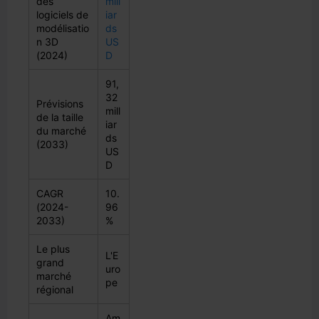
des
mill
logiciels de
iar
modélisatio
ds
n 3D
US
(2024)
D
91,
32
Prévisions
mill
de la taille
iar
du marché
ds
(2033)
US
D
CAGR
10.
(2024-
96
2033)
%
Le plus
L'E
grand
uro
marché
pe
régional
Am