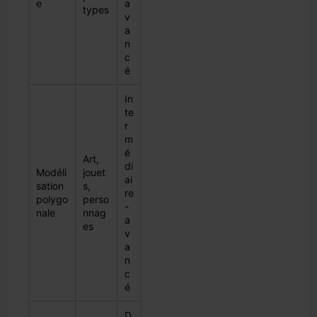
e
a
types
v
a
n
c
é
In
te
r
m
é
Art,
di
Modéli
jouet
ai
sation
s,
re
polygo
perso
-
nale
nnag
a
es
v
a
n
c
é
D