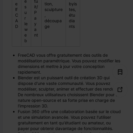
é
tu
e
tion,
byis
s
it/
lf
sculpture
tes,
u
P
C
,
étu
r
a
A
découpa
dia
le
y
D
ge
nts
w
a
e
nt
b
FreeCAD vous offre gratuitement des outils de
modélisation paramétrique. Vous pouvez modifier les
dimensions et mettre à jour votre conception
rapidement.
Blender est un puissant outil de création 3D qui
dispose d'une vaste communauté. Vous pouvez
modéliser, sculpter, animer et effectuer des rendus.

De nombreux utilisateurs choisissent Blender pour sa
nature open-source et sa forte prise en charge de
l'impression 3D.
Fusion 360 offre une collaboration basée sur le cloud
et une simulation avancée. Vous pouvez l'utiliser
gratuitement en tant qu'étudiant ou amateur, ou
payer pour obtenir davantage de fonctionnalités.