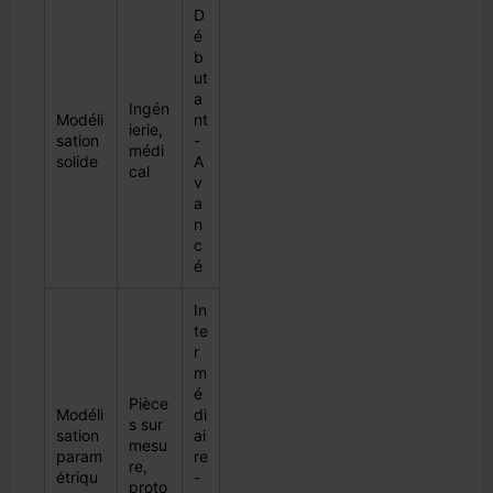
D
é
b
ut
a
Ingén
Modéli
nt
ierie,
sation
-
médi
solide
A
cal
v
a
n
c
é
In
te
r
m
é
Pièce
Modéli
di
s sur
sation
ai
mesu
param
re
re,
étriqu
-
proto