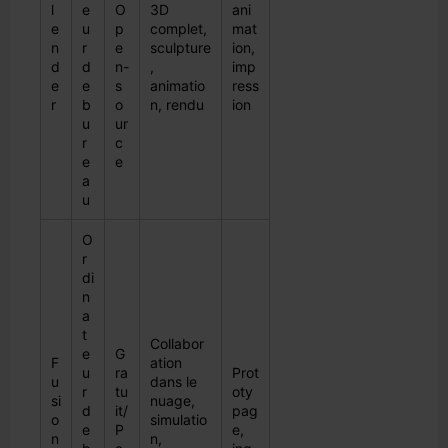
l
e
O
3D
ani
e
u
p
complet,
mat
n
r
e
sculpture
ion,
d
d
n-
,
imp
e
e
s
animatio
ress
r
b
o
n, rendu
ion
u
ur
r
c
e
e
a
u
O
r
di
n
a
t
Collabor
e
G
F
ation
u
ra
Prot
u
dans le
r
tu
oty
si
nuage,
d
it/
pag
o
simulatio
e
P
e,
n
n,