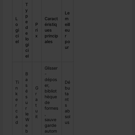
T
y
Le
p
L
Caract
m
e
o
P
éristiq
eill
d
gi
ri
ues
eu
e
ci
x
princip
r
lo
el
ales
po
gi
ur
ci
el
Glisser
B
-
a
dépos
Ti
Dé
s
er,
n
G
bu
é
bibliot
k
r
ta
s
hèque
e
a
nt
u
de
r
t
s
r
formes
c
u
ab
le
,
a
it
sol
W
sauve
d
us
e
garde
b
autom