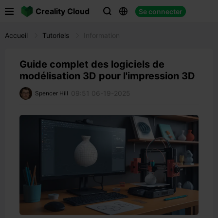

Creality Cloud
Se connecter



Accueil
Tutoriels
Information
Guide complet des logiciels de
modélisation 3D pour l'impression 3D
09:51 06-19-2025
Spencer Hill