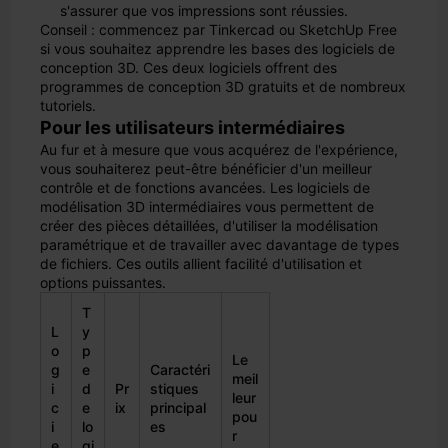
s'assurer que vos impressions sont réussies.
Conseil : commencez par Tinkercad ou SketchUp Free
si vous souhaitez apprendre les bases des logiciels de
conception 3D. Ces deux logiciels offrent des
programmes de conception 3D gratuits et de nombreux
tutoriels.
Pour les utilisateurs intermédiaires
Au fur et à mesure que vous acquérez de l'expérience,
vous souhaiterez peut-être bénéficier d'un meilleur
contrôle et de fonctions avancées. Les logiciels de
modélisation 3D intermédiaires vous permettent de
créer des pièces détaillées, d'utiliser la modélisation
paramétrique et de travailler avec davantage de types
de fichiers. Ces outils allient facilité d'utilisation et
options puissantes.
T
L
y
o
p
Le
g
e
Caractéri
meil
i
d
Pr
stiques
leur
c
e
ix
principal
pou
i
lo
es
r
e
gi