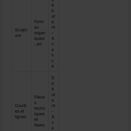
é
b
ut
Form
a
es
nt
Sculpt
organ
-
ure
iques
A
, art
v
a
n
c
é
D
é
b
ut
Pièce
a
s
Courb
nt
techn
es et
-
iques
lignes
A
et
v
lisses
a