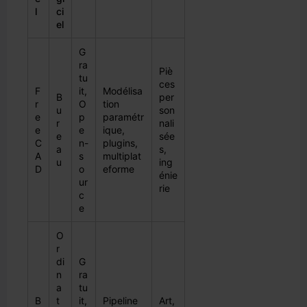
l
ci
el
G
ra
Piè
tu
ces
F
it,
Modélisa
B
per
r
O
tion
u
son
e
p
paramétr
r
nali
e
e
ique,
e
sée
C
n-
plugins,
a
s,
A
s
multiplat
u
ing
D
o
eforme
énie
ur
rie
c
e
O
r
di
G
n
ra
a
tu
B
t
it,
Pipeline
Art,