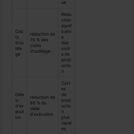
ue
Rédu
ction
signif
Coû
icativ
réduction de
ts
e
70 % des
d'ou
des
coûts
tilla
coût
d'outillage
ge
s de
prod
uctio
n
Cycl
es
Déla
de
réduction de
is
prod
85 % du
d'ex
uctio
délai
écut
n
d'exécution
ion
plus
rapid
es