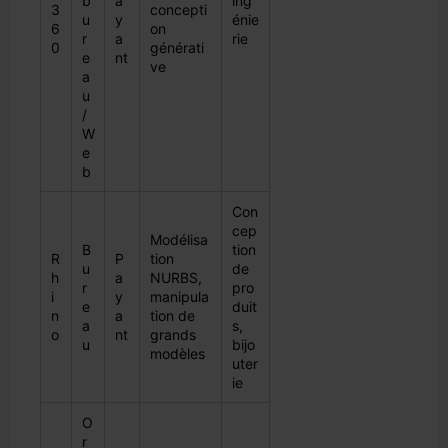
b
a
ing
3
concepti
u
y
énie
6
on
r
a
rie
0
générati
e
nt
ve
a
u
/
W
e
b
Con
cep
Modélisa
B
tion
R
P
tion
u
de
h
a
NURBS,
r
pro
i
y
manipula
e
duit
n
a
tion de
a
s,
o
nt
grands
u
bijo
modèles
uter
ie
O
r