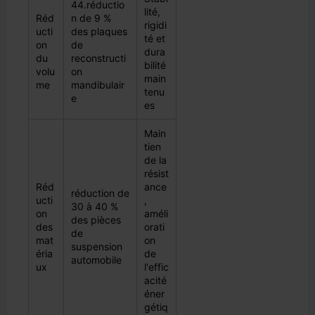
44.réductio
lité,
Réd
n de 9 %
rigidi
ucti
des plaques
té et
on
de
dura
du
reconstructi
bilité
volu
on
main
me
mandibulair
tenu
e
es
Main
tien
de la
résist
Réd
ance
réduction de
ucti
,
30 à 40 %
on
améli
des pièces
des
orati
de
mat
on
suspension
éria
de
automobile
ux
l'effic
acité
éner
gétiq