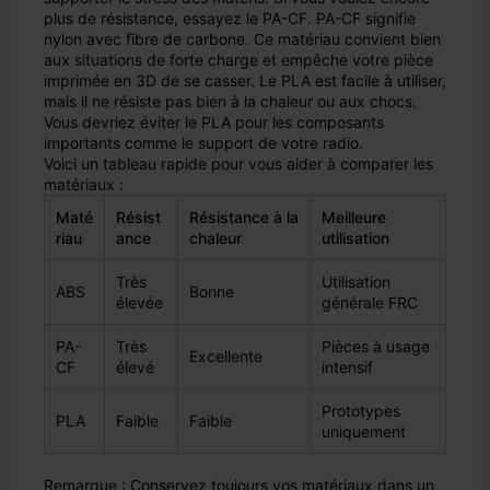
plus de résistance, essayez le PA-CF. PA-CF signifie
nylon avec fibre de carbone. Ce matériau convient bien
aux situations de forte charge et empêche votre pièce
imprimée en 3D de se casser. Le PLA est facile à utiliser,
mais il ne résiste pas bien à la chaleur ou aux chocs.
Vous devriez éviter le PLA pour les composants
importants comme le support de votre radio.
Voici un tableau rapide pour vous aider à comparer les
matériaux :
Maté
Résist
Résistance à la
Meilleure
riau
ance
chaleur
utilisation
Très
Utilisation
ABS
Bonne
élevée
générale FRC
PA-
Très
Pièces à usage
Excellente
CF
élevé
intensif
Prototypes
PLA
Faible
Faible
uniquement
Remarque : Conservez toujours vos matériaux dans un