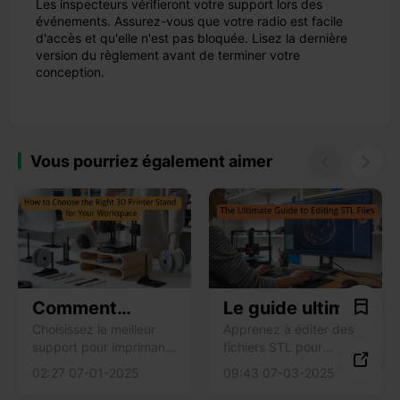
Les inspecteurs vérifieront votre support lors des
événements. Assurez-vous que votre radio est facile
d'accès et qu'elle n'est pas bloquée. Lisez la dernière
version du règlement avant de terminer votre
conception.
Vous pourriez également aimer


Comment
Le guide ultime
choisir le
de l'édition des
Choisissez le meilleur
Apprenez à éditer des
support pour imprimante
fichiers STL pour
support
fichiers STL

3D en tenant compte de
l'impression 3D avec
d'imprimante 3D
02:27 07-01-2025
09:43 07-03-2025
la stabilité, de la taille,
des outils tels que
adapté à votre