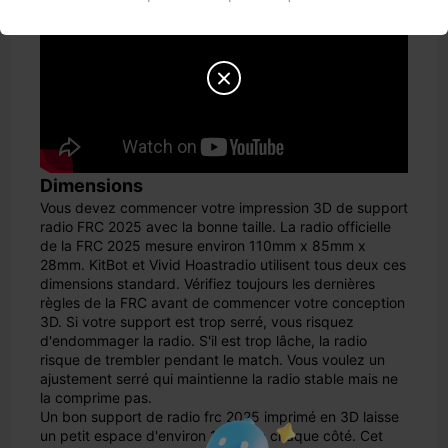

Dimensions
Vous devez commencer votre impression 3D de support
radio FRC 2025 avec la bonne taille. La radio officielle
de la FRC 2025 mesure environ 110mm x 85mm x
28mm. KitBot et Vivid Hoastradio utilisent tous deux ces
dimensions standard. Vérifiez toujours les dernières
règles de la FRC avant de commencer votre conception
3D. Si votre support est trop serré, vous risquez
d'endommager la radio. S'il est trop lâche, la radio
risque de trembler pendant le match. Vous voulez un
ajustement serré qui maintienne la radio stable mais ne
la comprime pas.
Un bon support de radio frc 2025 imprimé en 3D laisse
un petit espace d'environ 1 mm de chaque côté. Cet