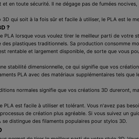
 et en toute sécurité. Il ne dégage pas de fumées nocives, 
3D qui soit à la fois sûr et facile à utiliser, le PLA est le 
3D ?
 PLA lorsque vous voulez tirer le meilleur parti de votre s
e des plastiques traditionnels. Sa production consomme mo
est rentable et largement disponible, de sorte que vous po
e stabilité dimensionnelle, ce qui signifie que vos créatio
ents PLA avec des matériaux supplémentaires tels que le b
itions normales signifie que vos créations 3D dureront, m
e PLA est facile à utiliser et tolérant. Vous n'avez pas be
e processus de création plus agréable. Si vous suivez un gu
se distingue des filaments populaires pour stylos 3D.
D
ous permet de tirer le meilleur parti de votre stylo 3D. Vo