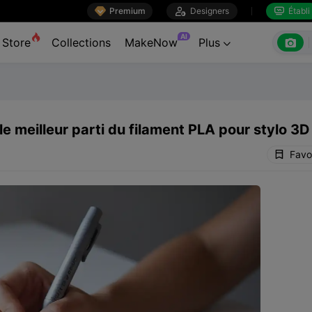

Premium

Designers
Établi


AI

Store
Collections
MakeNow
Plus

le meilleur parti du filament PLA pour stylo 3D
Favo