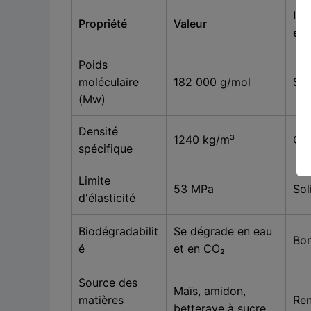
Imp
Propriété
Valeur
éco
Poids
moléculaire
182 000 g/mol
Sta
(Mw)
Densité
1240 kg/m³
Qua
spécifique
Limite
53 MPa
Sol
d'élasticité
Biodégradabilit
Se dégrade en eau
Bon
é
et en CO₂
Source des
Maïs, amidon,
matières
Ren
betterave à sucre