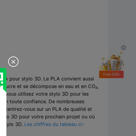

Free Gifts
 PLA pour stylo 3D. Le PLA convient aussi
 à sucre et se décompose en eau et en CO₂,
ue vous utilisez votre stylo 3D pour les
éer en toute confiance. De nombreuses
oncentrez-vous sur un PLA de qualité et
tylo 3D pour votre prochain projet ou où
r stylo 3D.
Les chiffres du tableau ci-