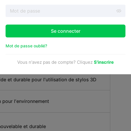
ortance du PLA en tant que filament
logique et adapté aux débutants
Se connecter
bilité et qualité élevées
Mot de passe oublié?
lité d'extrusion constante
Vous n'avez pas de compte? Cliquez
S'inscrire
ide et durable pour l'utilisation de stylos 3D
 pour l'environnement
ouvelable et durable