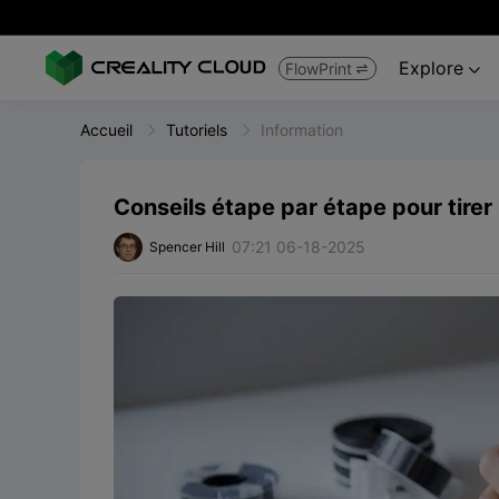
Explore
FlowPrint


Accueil
Tutoriels
Information
Conseils étape par étape pour tirer 
07:21 06-18-2025
Spencer Hill