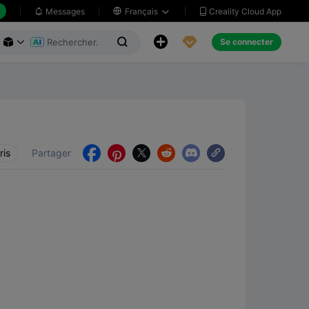
Creality Cloud App
Messages

Français





Se connecter



ris
Partager




