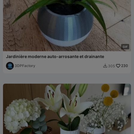
G
I
F
Jardinière moderne auto-arrosante et drainante
3DPFactory
230
305
