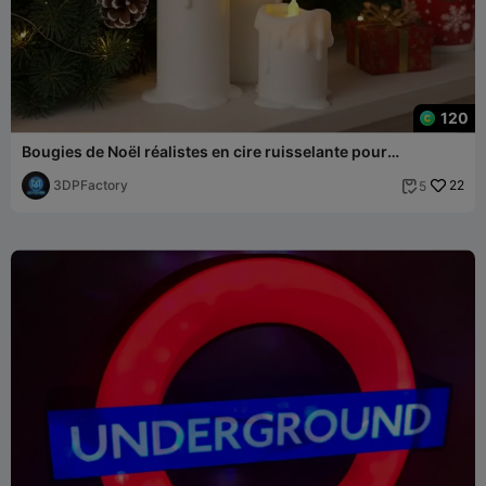
120
Bougies de Noël réalistes en cire ruisselante pour
veilleuses LED
3DPFactory
22
5
