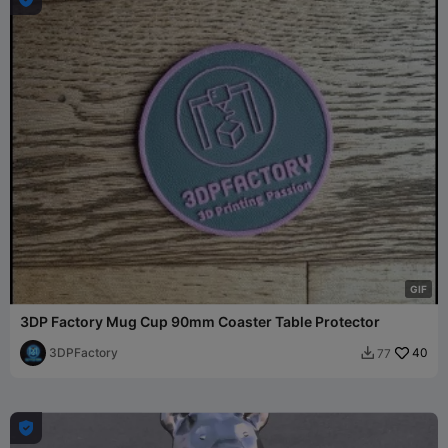
G
I
F
3DP Factory Mug Cup 90mm Coaster Table Protector
3DPFactory
40
77

