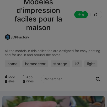
Modèles
'
a
d'impression
b
o

faciles pour la
n
n
maison
e
r
3DPFactory
All the models in this collection are designed for easy printing
home
homedecor
storage
k2
light
4
1
Mod
Abo

6
èles
8
nnés