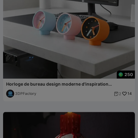
250
Horloge de bureau design moderne d'inspiration
scandinave NordTik
3DPFactory
14
2
