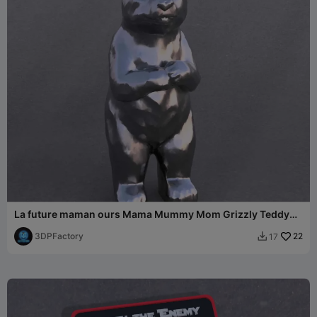
La future maman ours Mama Mummy Mom Grizzly Teddy
Teddy
3DPFactory
22
17
