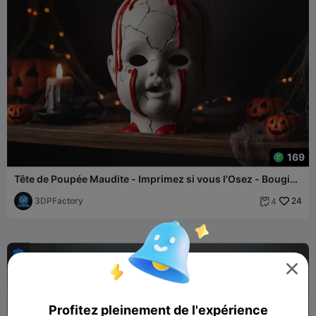
169
Tête de Poupée Maudite - Imprimez si vous l'Osez - Bougie
LED d'Halloween
3DPFactory
24
4



Profitez pleinement de l'expérience