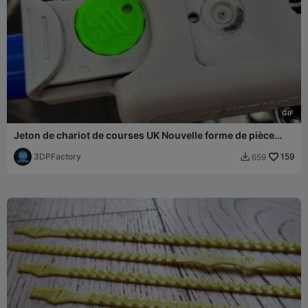
G
I
F
Jeton de chariot de courses UK Nouvelle forme de pièce
d'une livre Tesco
3DPFactory
159
659
