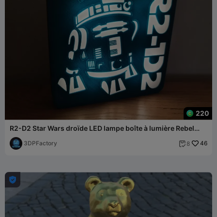
220
R2-D2 Star Wars droïde LED lampe boîte à lumière Rebel
Alliance
3DPFactory
46
8

