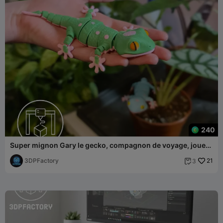
240
Super mignon Gary le gecko, compagnon de voyage, jouet
lézard flexible
3DPFactory
21
3
