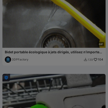
G
I
F
Bidet portable écologique à jets dirigés, utilisez n'importe
quelle bouteille d'eau ou de soda
3DPFactory
104
139

