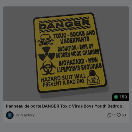
150
Panneau de porte DANGER Toxic Virus Boys Youth Bedroom
Fun Warning Door Sign
3DPFactory
63
11
