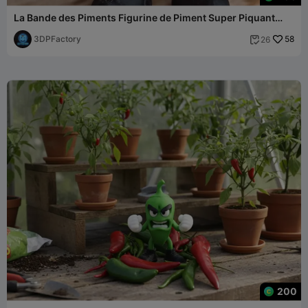
La Bande des Piments Figurine de Piment Super Piquant
Multicolore
3DPFactory
58
26

200