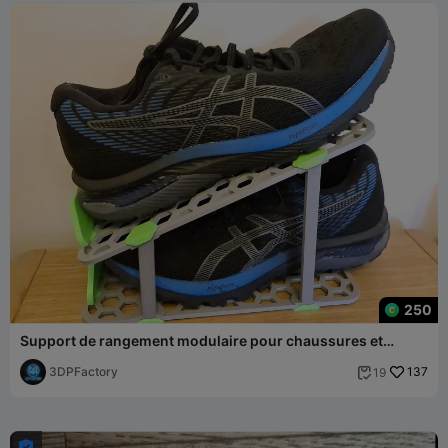
250
Support de rangement modulaire pour chaussures et
baskets, gain de place, impression facile
3DPFactory
137
19

