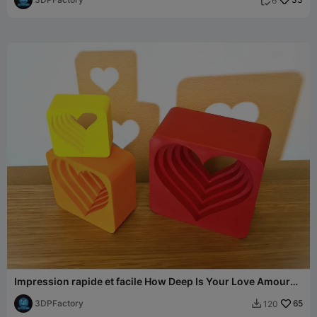
6

Impression rapide et facile How Deep Is Your Love Amour
Saint-Valentin Cœur
3DPFactory
65
120
