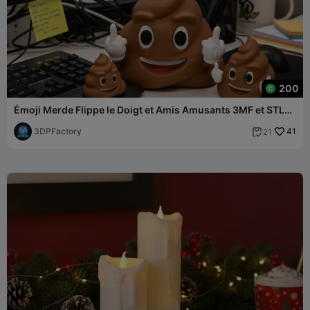
200
Émoji Merde Flippe le Doigt et Amis Amusants 3MF et STL
pour Toute Imprimante
3DPFactory
41
21
