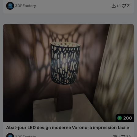
3DPFactory
21
18

200
Abat-jour LED design moderne Voronoi à impression facile
3DPFactory
33