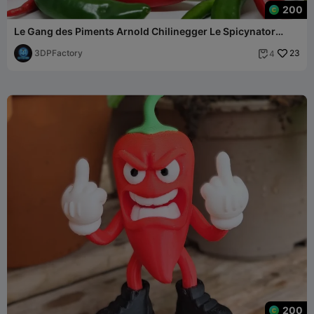
200
Le Gang des Piments Arnold Chilinegger Le Spicynator
Multicolore
3DPFactory
23
4

200