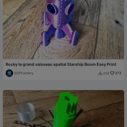
Rocky le grand vaisseau spatial Starship Boom Easy Print
3DPFactory
273
458
