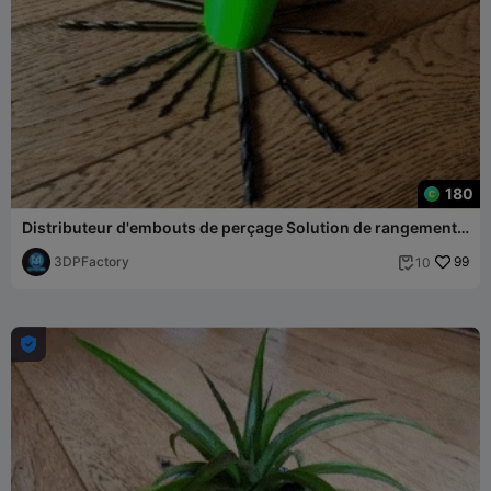
180
Distributeur d'embouts de perçage Solution de rangement
pour 18 embouts
3DPFactory
99
10

