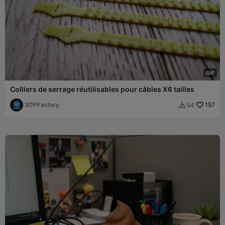
G
I
F
Colliers de serrage réutilisables pour câbles X6 tailles
3DPFactory
157
94
