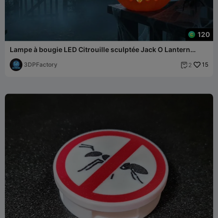
120
Lampe à bougie LED Citrouille sculptée Jack O Lantern
d'Halloween
3DPFactory
15
2
