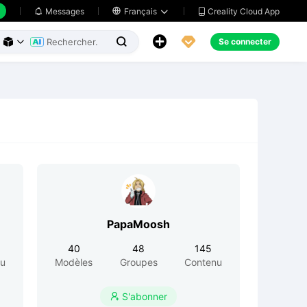
Creality Cloud App
Messages

Français





Se connecter



PapaMoosh
40
48
145
nu
Modèles
Groupes
Contenu
S'abonner
