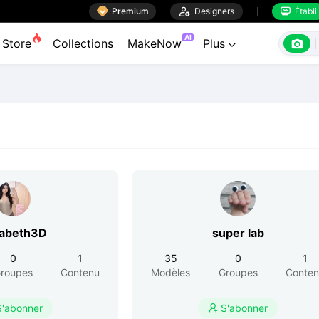

Premium

Designers
Établi


AI

Store
Collections
MakeNow
Plus

zabeth3D
super lab
0
1
35
0
1
roupes
Contenu
Modèles
Groupes
Conte
S'abonner
S'abonner
