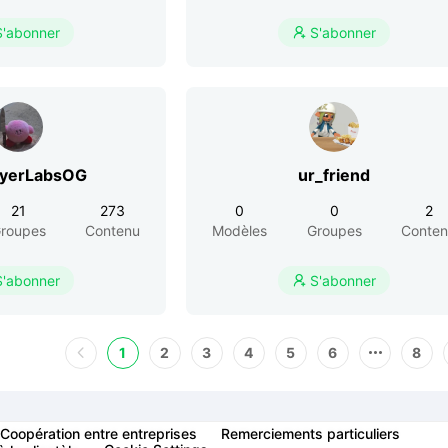
S'abonner
S'abonner

ayerLabsOG
ur_friend
21
273
0
0
2
roupes
Contenu
Modèles
Groupes
Conte
S'abonner
S'abonner

1
2
3
4
5
6
8
Coopération entre entreprises
Remerciements particuliers