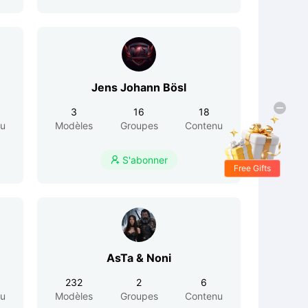
Jens Johann Bösl
3
16
18
nu
Modèles
Groupes
Contenu
S'abonner

Free Gifts
AsTa & Noni
232
2
6
nu
Modèles
Groupes
Contenu