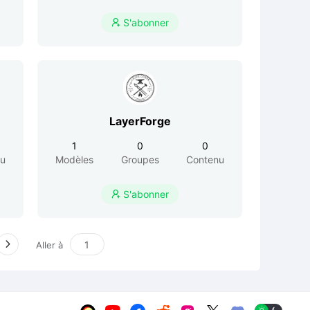
S'abonner

LayerForge
1
0
0
nu
Modèles
Groupes
Contenu
S'abonner

Aller à