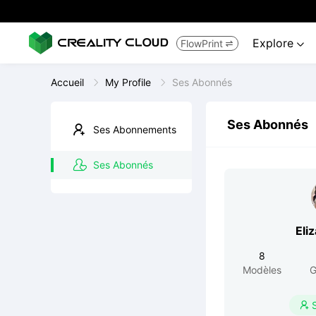
Explore
FlowPrint


Accueil
My Profile
Ses Abonnés
Ses Abonnés
Ses Abonnements
Ses Abonnés
Eli
8
Modèles
G
