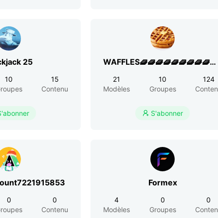
ckjack 25
WAFFLES🧇🧇🧇🧇🧇🧇🧇🧇🧇🧇
👍
10
15
21
10
124
roupes
Contenu
Modèles
Groupes
Conte
S'abonner
S'abonner

count7221915853
Formex
0
0
4
0
0
roupes
Contenu
Modèles
Groupes
Conte