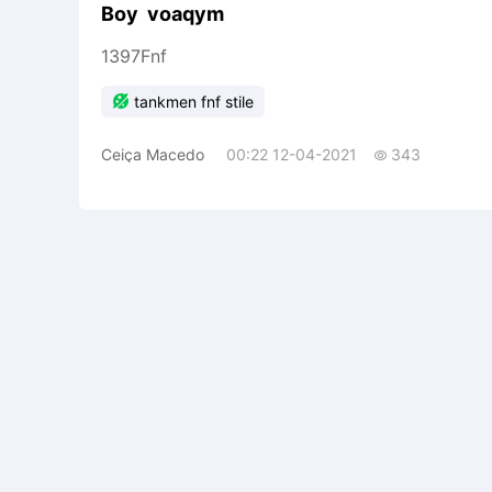
Boy voaqym
1397Fnf

tankmen fnf stile
Ceiça Macedo
00:22 12-04-2021
343
