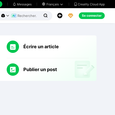
Creality Cloud App
Messages

Français





Se connecter



Écrire un article
Publier un post