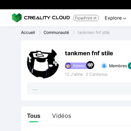
Explore
FlowPrint


Accueil
Communauté
tankmen fnf stile
tankmen fnf stile
Admin
Membres
12
J'aime
2
Contenus
....
Tous
Vidéos