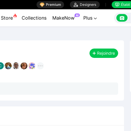

Premium

Designers
Établi


AI

Store
Collections
MakeNow
Plus

Rejoindre