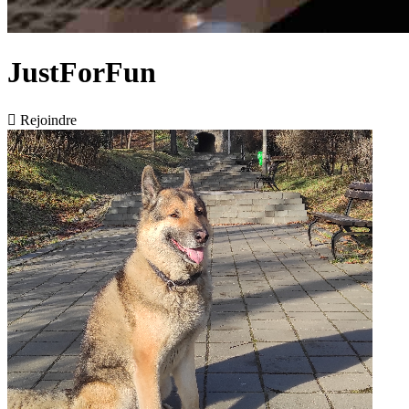
JustForFun

Rejoindre