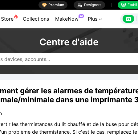

Premium

Designers
Établi


AI

Store
Collections
MakeNow
Plus

Centre d'aide
ent gérer les alarmes de températur
male/minimale dans une imprimante 
n :
rvertir les thermistances du lit chauffé et de la buse pour dét
d'un problème de thermistance. Si c'est le cas, remplacez le