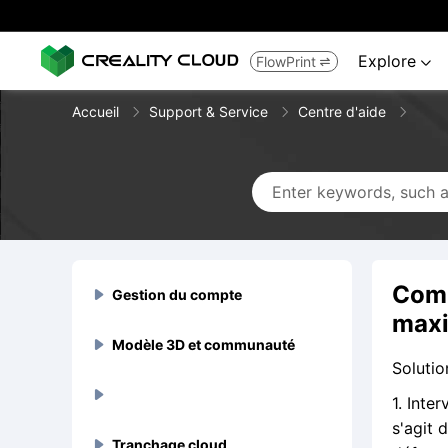
Explore
FlowPrint


Accueil
Support & Service
Centre d'aide
Comm
Gestion du compte

maxi
Modèle 3D et communauté
Inscription et connexion


Solutio
Comment obtenir




1. Inte
l'identifiant de mon compte
s'agit 
?
Pourquoi mon compte a-t-il
Guide d'utilisation de l'outil


Imprimante 3D et appareil terminal
Tranchage cloud
Compte banni et mis en sourdine
Téléchargements de modèles 3D
Annulation du compte
Série phare



