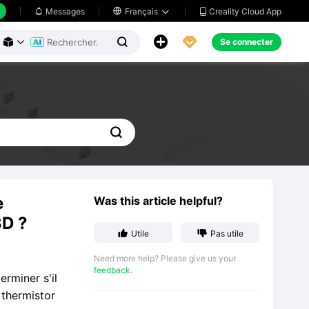
Creality Cloud App
Messages

Français





Se connecter




e
Was this article helpful?
3D ?


Utile
Pas utile
Need more help? Please give us your
feedback.
erminer s'il
 thermistor