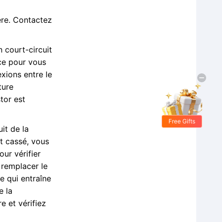
ère. Contactez
 court-circuit
nce pour vous
exions entre le
ture
tor est
Free Gifts
it de la
st cassé, vous
ur vérifier
z remplacer le
e qui entraîne
e la
e et vérifiez