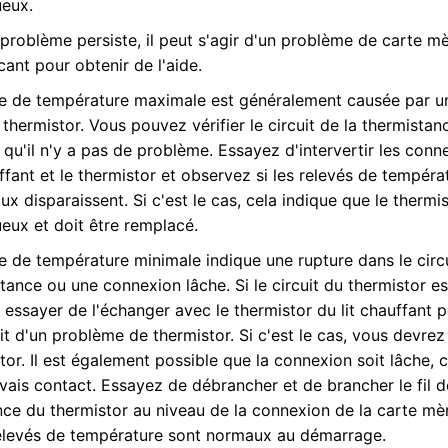
ueux.
e problème persiste, il peut s'agir d'un problème de carte m
icant pour obtenir de l'aide.
e de température maximale est généralement causée par un
 thermistor. Vous pouvez vérifier le circuit de la thermista
 qu'il n'y a pas de problème. Essayez d'intervertir les conn
uffant et le thermistor et observez si les relevés de tempéra
x disparaissent. Si c'est le cas, cela indique que le thermis
eux et doit être remplacé.
e de température minimale indique une rupture dans le circu
tance ou une connexion lâche. Si le circuit du thermistor e
essayer de l'échanger avec le thermistor du lit chauffant po
agit d'un problème de thermistor. Si c'est le cas, vous devre
tor. Il est également possible que la connexion soit lâche, c
ais contact. Essayez de débrancher et de brancher le fil d
nce du thermistor au niveau de la connexion de la carte mèr
relevés de température sont normaux au démarrage.