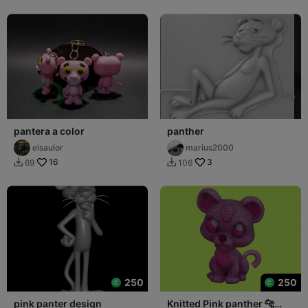
pantera a color
panther
elsaulor
marius2000
16
3
69
106


250
250
pink panter design
Knitted Pink panther 🐆