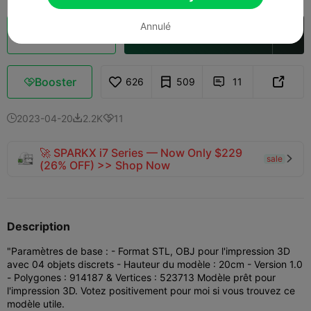
Annulé
Découpes
Ouvrir dans Creality Cloud

Booster
626
509
11



2023-04-20
2.2K
11



🚀 SPARKX i7 Series — Now Only $229
sale

(26% OFF) >> Shop Now
Description
"Paramètres de base : - Format STL, OBJ pour l'impression 3D
avec 04 objets discrets - Hauteur du modèle : 20cm - Version 1.0
- Polygones : 914187 & Vertices : 523713 Modèle prêt pour
l'impression 3D. Votez positivement pour moi si vous trouvez ce
modèle utile.