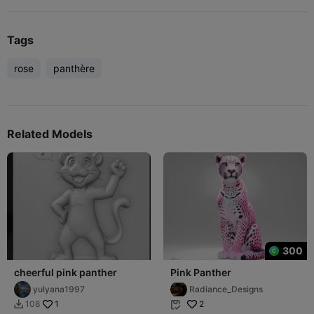
Tags
rose
panthère
Related Models
300
cheerful pink panther
Pink Panther
yulyana1997
Radiance_Designs
1
2
108

