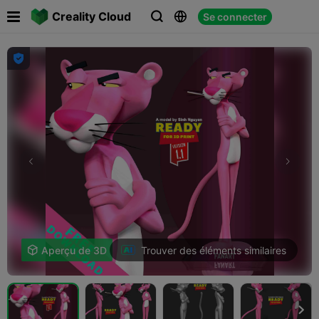

Creality Cloud
Se connecter




Trouver des éléments similaires

Aperçu de 3D
