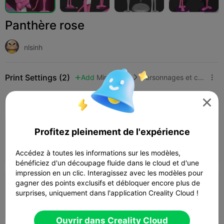
Panthère rose
nlsinh
Print Settings (2)
Add
Miniatures
Personnages et créatures



Tous
K2 Plus
K2 Pro
K2
K2 SE
SPARKX

3.5

Profitez pleinement de l'expérience
Couche de 0,2 mm, 3 parois, 15 % de
remplissage
03h 47m
1 plates
62.45g



Accédez à toutes les informations sur les modèles,
bénéficiez d'un découpage fluide dans le cloud et d'une
impression en un clic. Interagissez avec les modèles pour
gagner des points exclusifs et débloquer encore plus de
Couche de 0,2 mm, 2 parois, 10 % de
surprises, uniquement dans l'application Creality Cloud !
remplissage
04h 55m
3 plates
128.57g



Ouvrir dans Creality Cloud