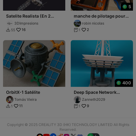
5
Satelite Realista (En 2
manche de pilotage pour
partes y en una sola)
télécommande Radiolink
3DImpresions
robin nicolas
AT 10
16
2
55
1


400
OrbitX-1 Satélite
Deep Space Network
Satellite Dish
Tomás Vieira
Zanneth2029
11
9
1
1


Copyright © 2025 CREALITY 3D (HK) TECHNOLOGY LIMITED All Rights
Reserved.