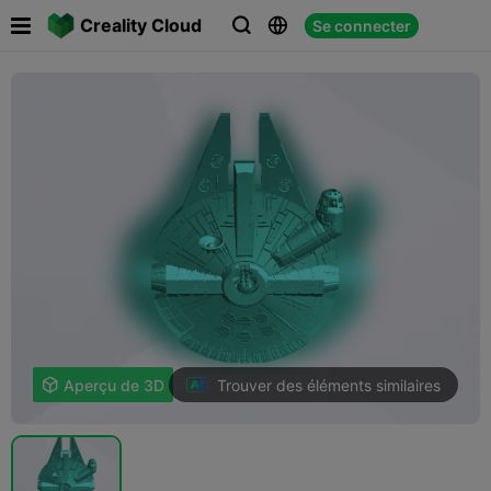

Creality Cloud
Se connecter



Trouver des éléments similaires

Aperçu de 3D