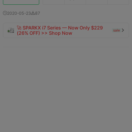
2020-05-23
87


🚀 SPARKX i7 Series — Now Only $229
sale

(26% OFF) >> Shop Now