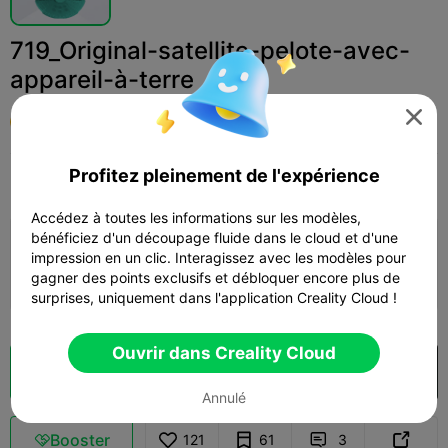
719_Original-satellite-pelote-avec-
appareil-à-terre

user5023981569
Profitez pleinement de l'expérience
Print Settings
Add
Miniatures
Autre



Accédez à toutes les informations sur les modèles,
bénéficiez d'un découpage fluide dans le cloud et d'une
Ajouter la configuration d'impression

impression en un clic. Interagissez avec les modèles pour
gagner des points exclusifs et débloquer encore plus de
Gagner plus de points
surprises, uniquement dans l'application Creality Cloud !
Ouvrir dans Creality Cloud
Découpes
Ouvrir dans Creality Cloud

Annulé
Booster
121
61
3


