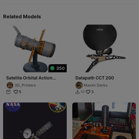
Related Models
350
Satelite Orbital Action
Datapath CCT 200
Figure Modelo
3D_Printers
Maxim Derks
Aeroespacial
5
3
10

