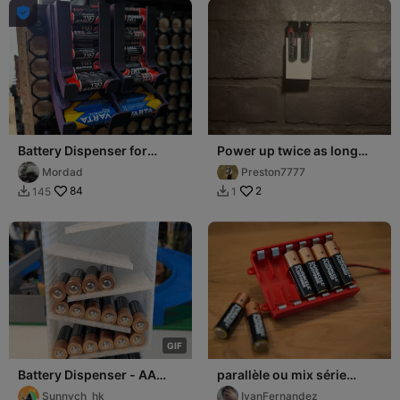

Battery Dispenser for
Power up twice as long
Multiboard, 20xAAA
with one sleek dual AA
Mordad
Preston7777
22xAA, no jamming
holder.
84
2
145
1


G
I
F
Battery Dispenser - AA
parallèle ou mix série
size
batterie à rechargeable
Sunnych_hk
IvanFernandez