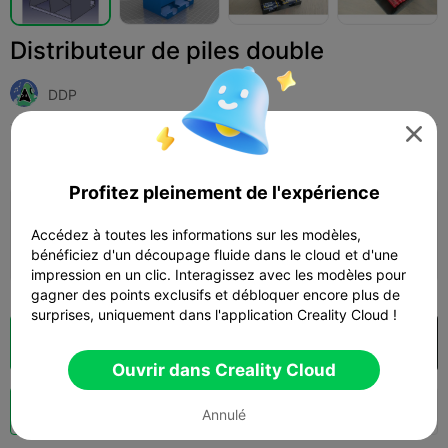
Distributeur de piles double
DDP

Print Settings
Add
Articles ménagers
Outils et pièces de rechange



Profitez pleinement de l'expérience
Ajouter la configuration d'impression

Accédez à toutes les informations sur les modèles,
Gagner plus de points
bénéficiez d'un découpage fluide dans le cloud et d'une
impression en un clic. Interagissez avec les modèles pour
gagner des points exclusifs et débloquer encore plus de
surprises, uniquement dans l'application Creality Cloud !
Découpes
Ouvrir dans Creality Cloud

Ouvrir dans Creality Cloud
Booster
143
56



Annulé