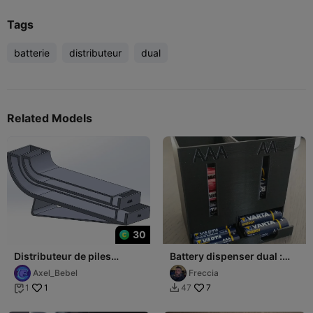
Tags
batterie
distributeur
dual
Related Models
30
Distributeur de piles
Battery dispenser dual :
AA/AAA
AAA & AA
Axel_Bebel
Freccia
1
7
1
47

