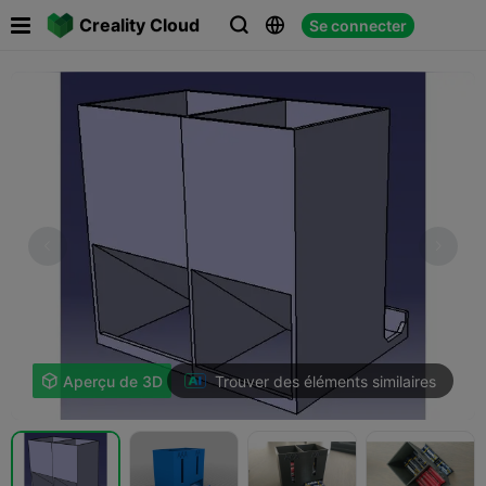

Creality Cloud
Se connecter



Trouver des éléments similaires

Aperçu de 3D