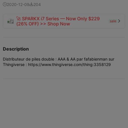
2020-12-09
204


🚀 SPARKX i7 Series — Now Only $229
sale

(26% OFF) >> Shop Now
Description
Distributeur de piles double : AAA & AA par fafabienman sur
Thingiverse : https://www.thingiverse.com/thing:3358129