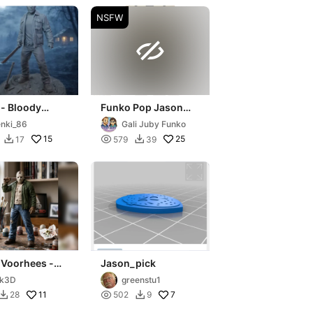
NSFW

 - Bloody
Funko Pop Jason
 - Friday The
voorhees - Friday
nki_86
Gali Juby Funko
the 13th
15

25
17
579
39


 Voorhees -
Jason_pick
 the 13th
rk3D
greenstu1
11

7
28
502
9

