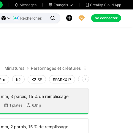
Creality Cloud App
Messages

Français





Se connecter



Miniatures
Personnages et créatures


Pro
K2
K2 SE
SPARKX i7
Creality Hi
Ender-3 V4
 mm, 3 parois, 15 % de remplissage
1 plates
6.81g


 mm, 2 parois, 15 % de remplissage