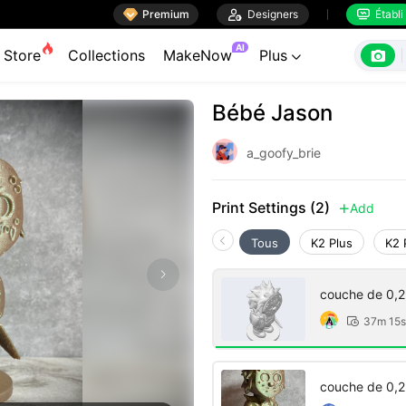

Premium

Designers
Établi


AI

Store
Collections
MakeNow
Plus

Bébé Jason
a_goofy_brie
Print Settings (2)
Add

Tous
K2 Plus
K2 
couche de 0,2
37m 15s

couche de 0,2