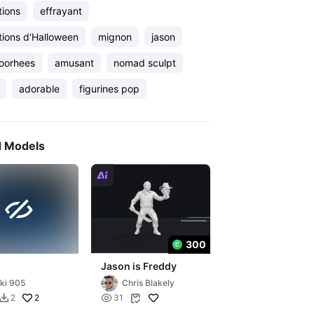
tions
effrayant
tions d'Halloween
mignon
jason
voorhees
amusant
nomad sculpt
adorable
figurines pop
d Models


300
Jason is Freddy
ki 905
Chris Blakely
2

2
31

