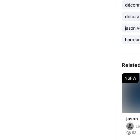
décora
décora
jason 
horreur
Relate
NSFW
jason
Lo

53