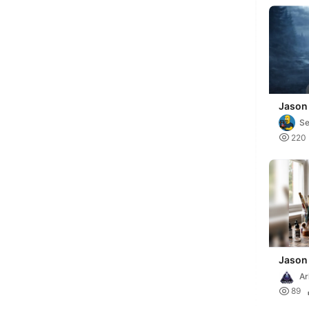
Jason
Murder
Se
13Th

220
Jason
Friday
A

89