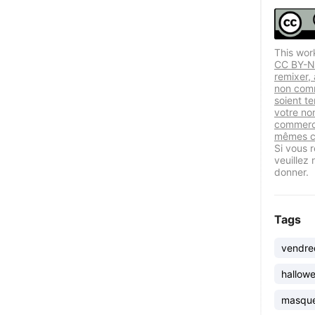
This wor
CC BY-NC
remixer,
non comm
soient te
votre nom
commercia
mêmes co
Si vous r
veuillez
donner.
Tags
vendre
hallow
masque