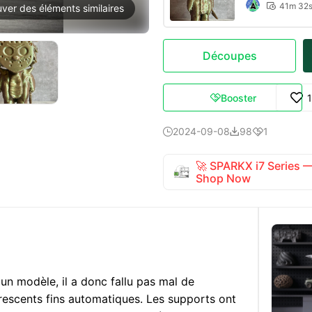
41m 32

uver des éléments similaires
Découpes
Booster

2024-09-08
98
1



🚀 SPARKX i7 Series
Shop Now
s un modèle, il a donc fallu pas mal de
orescents fins automatiques. Les supports ont