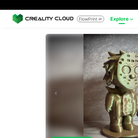
Explore
FlowPrint

