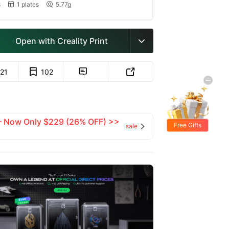
s
1 plates
5.77g


Open with Creality Print

121
102


 — Now Only $229 (26% OFF) >>
Free Gifts
sale
