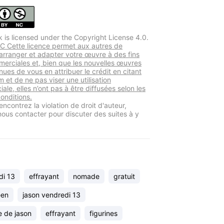
k is licensed under the Copyright License 4.0.
 Cette licence permet aux autres de
 arranger et adapter votre œuvre à des fins
erciales et, bien que les nouvelles œuvres
nues de vous en attribuer le crédit en citant
 et de ne pas viser une utilisation
le, elles n’ont pas à être diffusées selon les
nditions.
encontrez la violation de droit d'auteur,
 nous contacter pour discuter des suites à y
di 13
effrayant
nomade
gratuit
een
jason vendredi 13
 de jason
effrayant
figurines