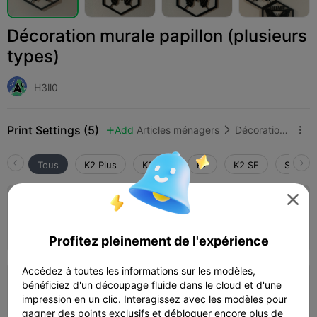
Décoration murale papillon (plusieurs
types)
H3ll0
Print Settings (5)
Add
Articles ménagers
Décorations et ornements pour la maison



Tous
K2 Plus
K2 Pro
K2
K2 SE
SPARKX
4.0


Couche de 0,2 mm, 3 parois, 15 % de
remplissage
21m 07s
1 plates
3.62g



Profitez pleinement de l'expérience
Accédez à toutes les informations sur les modèles,
bénéficiez d'un découpage fluide dans le cloud et d'une
Couche de 0,2 mm, 2 parois, 10 % de
remplissage
impression en un clic. Interagissez avec les modèles pour
02h 03m
1 plates
28.82g



gagner des points exclusifs et débloquer encore plus de