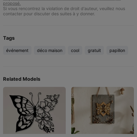
proposé.
Si vous rencontrez la violation de droit d'auteur, veuillez nous
contacter pour discuter des suites à y donner.
Tags
événement
déco maison
cool
gratuit
papillon
Related Models