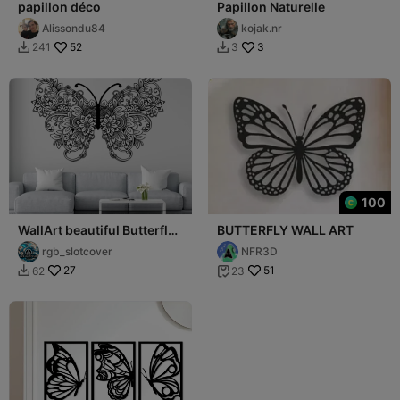
papillon déco
Papillon Naturelle
Alissondu84
kojak.nr
52
3
241
3


100
WallArt beautiful Butterfly
BUTTERFLY WALL ART
001
rgb_slotcover
NFR3D
27
51
62
23

