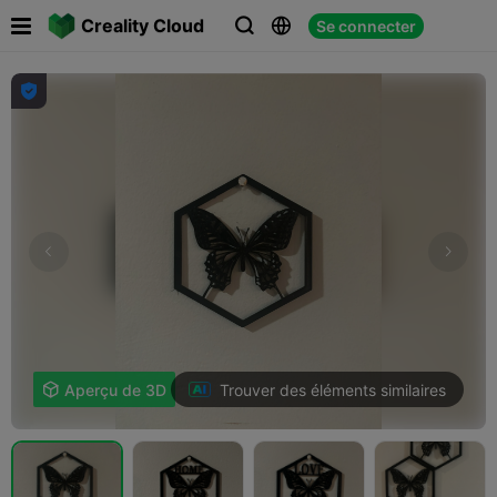

Creality Cloud
Se connecter




Trouver des éléments similaires

Aperçu de 3D