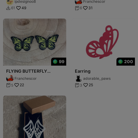
ipdesignoo8
Franchescor
49
31
61
6


99
200
FLYING BUTTERFLY
Earring
EARRINGS / PENDIENTES
Franchescor
adorable_paws
MARIPOSA VOLANDO
22
25
5
3

