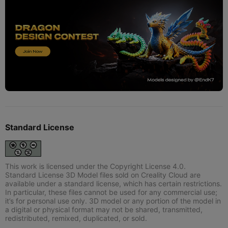
Standard License
This work is licensed under the Copyright License 4.0.
Standard License 3D Model files sold on Creality Cloud are
available under a standard license, which has certain restrictions.
In particular, these files cannot be used for any commercial use;
it’s for personal use only. 3D model or any portion of the model in
a digital or physical format may not be shared, transmitted,
redistributed, remixed, duplicated, or sold.