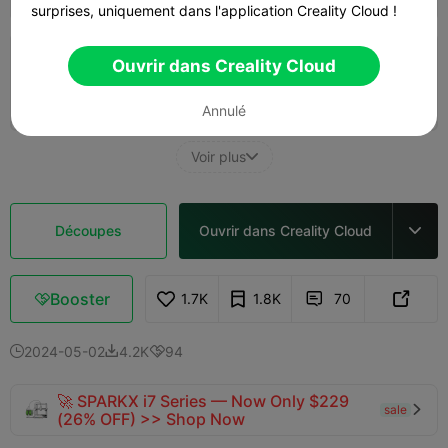
surprises, uniquement dans l'application Creality Cloud !
Ouvrir dans Creality Cloud
Couche de 0,2 mm, 3 parois, 15 % de
remplissage
47m 15s
1 plates
15.34g



Annulé
Voir plus

Découpes
Ouvrir dans Creality Cloud

Booster
1.7K
1.8K
70



2024-05-02
4.2K
94



🚀 SPARKX i7 Series — Now Only $229
sale

(26% OFF) >> Shop Now