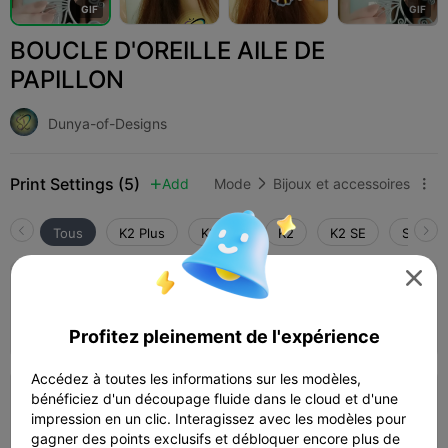
G
I
F
G
I
F
BOUCLE D'OREILLE AILE DE
PAPILLON
Dunya-of-Designs
Print Settings (5)
Add
Mode
Bijoux et accessoires



Tous
K2 Plus
K2 Pro
K2
K2 SE
SPARKX

4.8

Couche de 0,2 mm, 3 parois, 15 % de
remplissage
28m 25s
1 plates
15.39g



Profitez pleinement de l'expérience
Accédez à toutes les informations sur les modèles,
bénéficiez d'un découpage fluide dans le cloud et d'une
couche 0,2 mm, 3 parois, 20 % de
impression en un clic. Interagissez avec les modèles pour
remplissage
41m 46s
1 plates
16.95g



gagner des points exclusifs et débloquer encore plus de