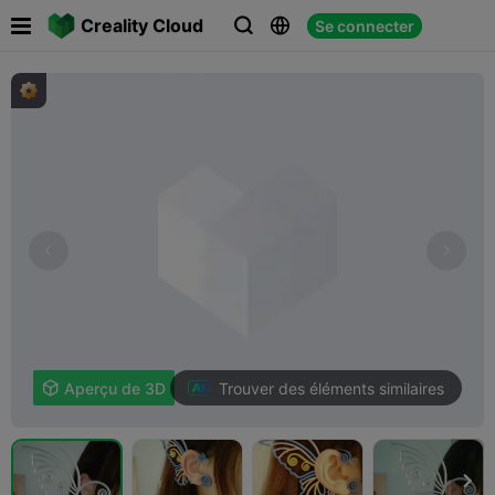

Creality Cloud
Se connecter



Trouver des éléments similaires

Aperçu de 3D
