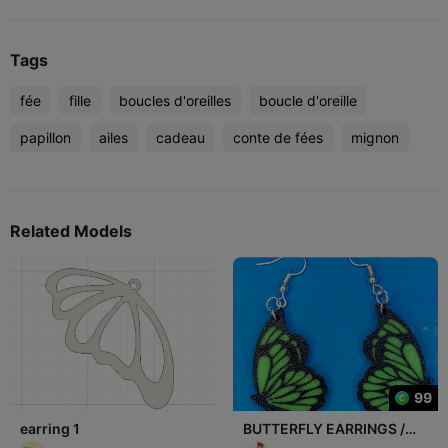
Tags
fée
fille
boucles d'oreilles
boucle d'oreille
papillon
ailes
cadeau
conte de fées
mignon
Related Models
99
earring 1
BUTTERFLY EARRINGS /
PENDIENTES MARIPOSA