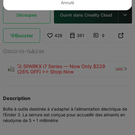
Annulé
Découpes
Ouvrir dans Creality Cloud

Booster
428
361
9



2022-05-15
2.6K


🚀 SPARKX i7 Series — Now Only $229
sale

(26% OFF) >> Shop Now
Description
Boîte à outils destinée à s'adapter à l'alimentation électrique de
l'Ender 3. La serrure est conçue pour accueillir des aimants en
néodyme de 5 * 1 millimètre