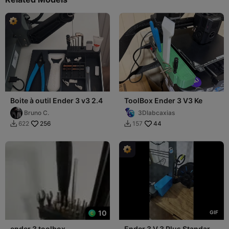
Boite à outil Ender 3 v3 2.4
ToolBox Ender 3 V3 Ke
Bruno C.
3Dlabcaxias
256
44
622
157


10
G
I
F
ender 3 toolbox
Ender 3 V 3 Plus Standard