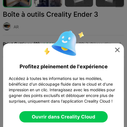
Boîte à outils Creality Ender 3
AR
Print Settings (2)
Add
Imprimantes 3D
Pièces d'imprimante 3D




Tous
K2 Plus
K2 Pro
K2
K2 SE
SPARKX
Profitez pleinement de l'expérience
3.5

Couche de 0,24 mm, 2 parois, 15 % de
Accédez à toutes les informations sur les modèles,
remplissage
06h 29m
2 plates
257.22g
bénéficiez d'un découpage fluide dans le cloud et d'une



impression en un clic. Interagissez avec les modèles pour
gagner des points exclusifs et débloquer encore plus de
surprises, uniquement dans l'application Creality Cloud !
Couche de 0,24 mm, 2 parois, 15 % de
remplissage
06h 59m
2 plates
252.60g



Ouvrir dans Creality Cloud