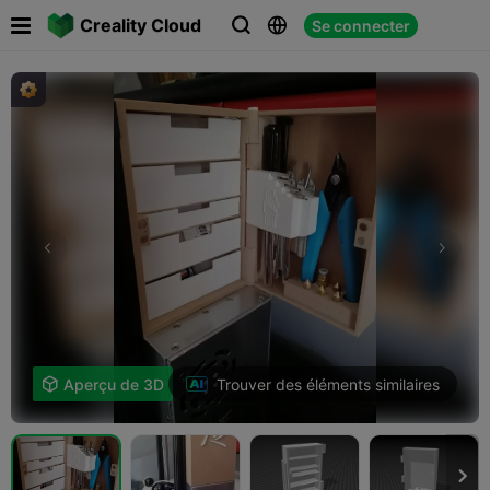

Creality Cloud
Se connecter



Trouver des éléments similaires

Aperçu de 3D
