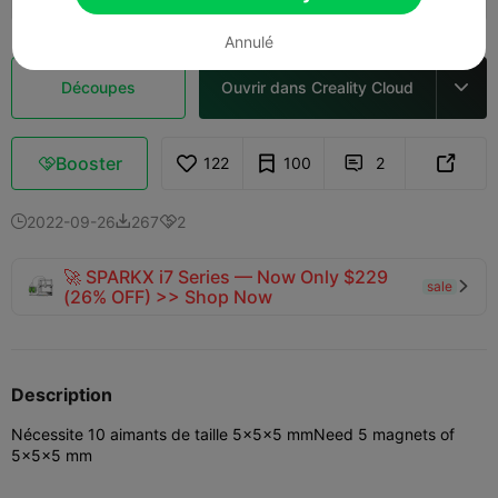
Annulé
Découpes
Ouvrir dans Creality Cloud

Booster
122
100
2



2022-09-26
267
2



🚀 SPARKX i7 Series — Now Only $229
sale

(26% OFF) >> Shop Now
Description
Nécessite 10 aimants de taille 5x5x5 mm
Need 5 magnets of
5x5x5 mm