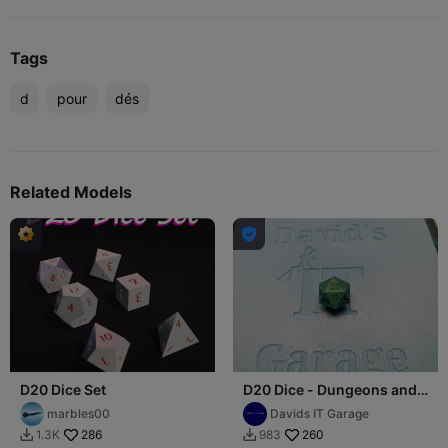
Tags
d
pour
dés
Related Models

D20 Dice Set
D20 Dice - Dungeons and
Dragons, 20-sided dice.
marbles00
Davids IT Garage
286
260
1.3K
983

