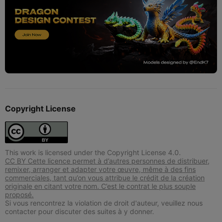
Copyright License
This work is licensed under the Copyright License 4.0.
CC BY Cette licence permet à d’autres personnes de distribuer,
remixer, arranger et adapter votre œuvre, même à des fins
commerciales, tant qu’on vous attribue le crédit de la création
originale en citant votre nom. C’est le contrat le plus souple
proposé.
Si vous rencontrez la violation de droit d'auteur, veuillez nous
contacter pour discuter des suites à y donner.