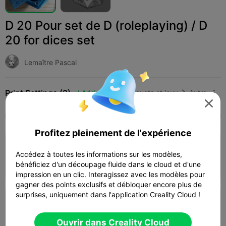
D 20 Pour set de D (roleplaying) / D
20 for dices set
Lemaître Pascal
Print Settings (2)
Add
Jouets et jeux
Autre




Tous
K2 Plus
K2 Pro
K2
K2 SE
SPARKX
Profitez pleinement de l'expérience
4.0

0.2mm layer, 3 walls, 15% infill
Accédez à toutes les informations sur les modèles,
03h 01m
1 plates
72.04g
bénéficiez d'un découpage fluide dans le cloud et d'une



impression en un clic. Interagissez avec les modèles pour
gagner des points exclusifs et débloquer encore plus de
surprises, uniquement dans l'application Creality Cloud !
0.2mm layer, 2 walls, 15% infill
03h 28m
1 plates
61.48g



Ouvrir dans Creality Cloud