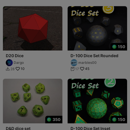
150
D20 Dice
D-100 Dice Set Rounded
Dargo
marbles00
10
45
28
17


350
150
D&D dice set
D-100 Dice Set Inset