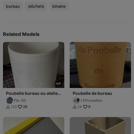
bureau
déchets
binaire
Related Models
G
I
F
Poubelle bureau ou atelier
Poubelle de bureau
280mm
Flo-3D
LPDcreation
26
9
122
24

