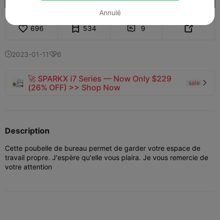
Annulé
696
534
9


2023-01-11
6


🚀 SPARKX i7 Series — Now Only $229
sale

(26% OFF) >> Shop Now
Description
Cette poubelle de bureau permet de garder votre espace de
travail propre. J'espère qu'elle vous plaira. Je vous remercie de
votre attention