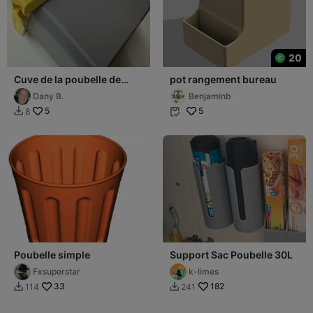
20
Cuve de la poubelle de
pot rangement bureau
bureau
Dany B.
Benjaminb
5
5
8


Poubelle simple
Support Sac Poubelle 30L
Fxsuperstar
k-limes
33
182
114
241

