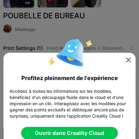
G
I
F
POUBELLE DE BUREAU
Miadesign
Print Settings (1)
Add
Articles ménagers
Décorations et ornements pour la maison




Tous
K2 Plus
K2 Pro
K2
K2 SE
SPARKX
Profitez pleinement de l'expérience
Couche de 0,2 mm, 2 parois, 10 % de
remplissage
Accédez à toutes les informations sur les modèles,
04h 46m
3 plates
243.80g



bénéficiez d'un découpage fluide dans le cloud et d'une
impression en un clic. Interagissez avec les modèles pour
gagner des points exclusifs et débloquer encore plus de
250

surprises, uniquement dans l'application Creality Cloud !
Ouvrir dans Creality Cloud
Acheter