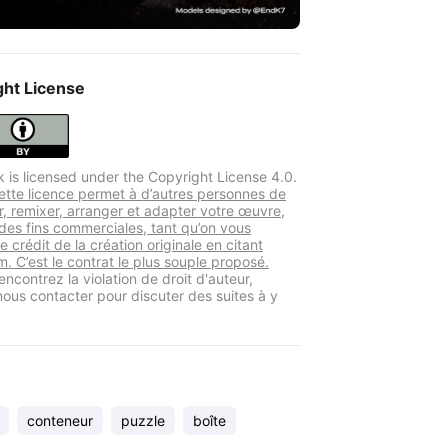
ght License
k is licensed under the Copyright License 4.0.
tte licence permet à d’autres personnes de
er, remixer, arranger et adapter votre œuvre,
es fins commerciales, tant qu’on vous
le crédit de la création originale en citant
. C’est le contrat le plus souple proposé.
encontrez la violation de droit d'auteur,
 nous contacter pour discuter des suites à y
conteneur
puzzle
boîte