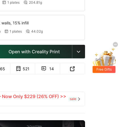
1 plates
204.81g


walls, 15% infill
m
1 plates
44.02g


Open with Creality Print

65
521
14


Free Gifts
 — Now Only $229 (26% OFF) >>
sale
