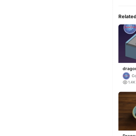
Relate
drago
Co

1.4K
Drago