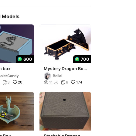
d Models
600
700
n box
Mystery Dragon Box
🐉
olerCandy
Belial
20

174
3
11.5K
6


n Box
Stackable Dragon