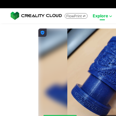
Explore
FlowPrint


