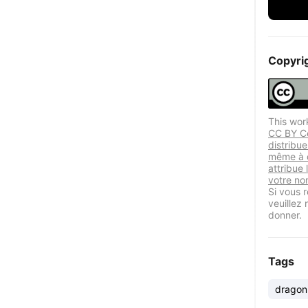
Copyri
This wor
CC BY Ce
distribu
même à d
attribue 
votre nom
Si vous r
veuillez
donner.
Tags
dragon