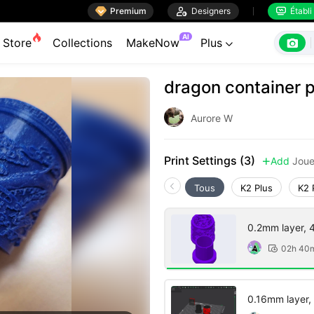

Premium

Designers
Établi


AI

Store
Collections
MakeNow
Plus

dragon container 
Aurore W
Print Settings (3)
Add
Joue

Tous
K2 Plus
K2 
0.2mm layer, 4 
02h 40

0.16mm layer, 2