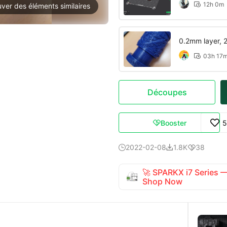
12h 0m

uver des éléments similaires
0.2mm layer, 2 
03h 17

Découpes
Booster
5

2022-02-08
1.8K
38



🚀 SPARKX i7 Series
Shop Now