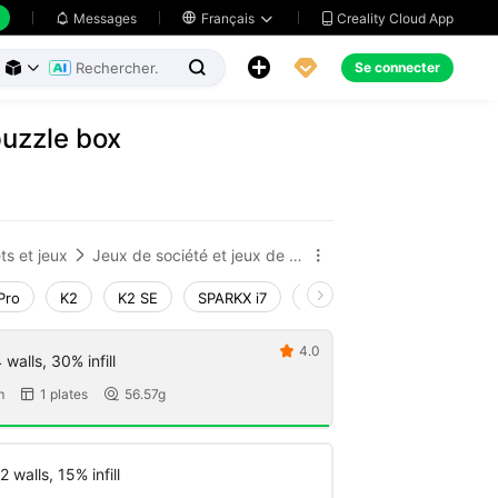
Creality Cloud App
Messages

Français





Se connecter



puzzle box
ts et jeux
Jeux de société et jeux de cartes


Pro
K2
K2 SE
SPARKX i7
Creality Hi
Ender-3 V4
4.0

walls, 30% infill
m
1 plates
56.57g


 walls, 15% infill