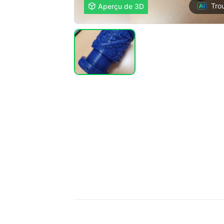
Tro

Aperçu de 3D