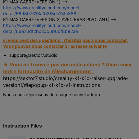
K1 MAX CABRÉ (VERSION 1) -->
https://www.crealitycloud.com/model-
detail/66d807316afb3f8da13fc388
K1 MAX CABRÉ (VERSION 2, AVEC BRAS PIVOTANT) -->
https://www.crealitycloud.com/model-
detail/66e70df2bc2db6b0bf8b82ae
si vous avez des questions, n'hésitez pas à nous contacter.
Vous pouvez nous contacter à l'adresse suivante
support@sektor7.studio
★ Vous ne trouvez pas nos instructions ?!
Alors voici
notre formulaire de téléchargement :
https://sektor7.studio/creality-k1-k1c-raiser-upgrade-
version1/#lepopup-k1-k1c-v1-instructions
Nous nous réjouissons de chaque nouvel adepte.
Instruction Files