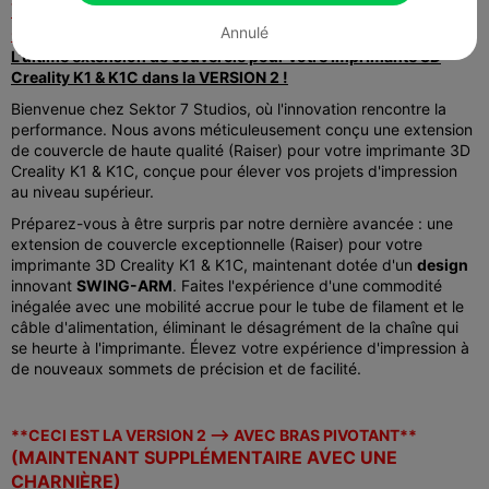
VOUS POUVEZ IMPRIMER LE CABRÉ AVEC LA
CHARNIÈRE OU SANS LA CHARNIÈRE !
Annulé
L'ultime extension de couvercle pour votre imprimante 3D
Creality K1 & K1C dans la VERSION 2 !
Bienvenue chez Sektor 7 Studios, où l'innovation rencontre la
performance. Nous avons méticuleusement conçu une extension
de couvercle de haute qualité (Raiser) pour votre imprimante 3D
Creality K1 & K1C, conçue pour élever vos projets d'impression
au niveau supérieur.
Préparez-vous à être surpris par notre dernière avancée : une
extension de couvercle exceptionnelle (Raiser) pour votre
imprimante 3D Creality K1 & K1C, maintenant dotée d'un
design
innovant
SWING-ARM
. Faites l'expérience d'une commodité
inégalée avec une mobilité accrue pour le tube de filament et le
câble d'alimentation, éliminant le désagrément de la chaîne qui
se heurte à l'imprimante. Élevez votre expérience d'impression à
de nouveaux sommets de précision et de facilité.
**CECI EST LA VERSION 2 --> AVEC BRAS PIVOTANT**
(MAINTENANT SUPPLÉMENTAIRE AVEC UNE
CHARNIÈRE)