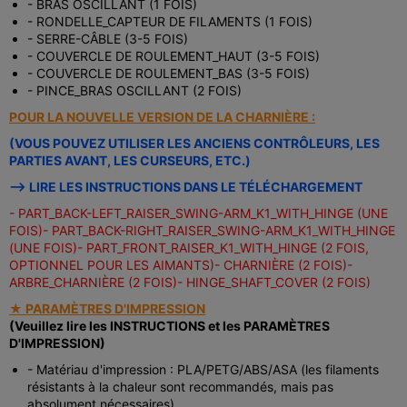
- BRAS OSCILLANT (1 FOIS)
- RONDELLE_CAPTEUR DE FILAMENTS (1 FOIS)
- SERRE-CÂBLE (3-5 FOIS)
- COUVERCLE DE ROULEMENT_HAUT (3-5 FOIS)
- COUVERCLE DE ROULEMENT_BAS (3-5 FOIS)
- PINCE_BRAS OSCILLANT (2 FOIS)
POUR LA NOUVELLE VERSION DE LA CHARNIÈRE :
(VOUS POUVEZ UTILISER LES ANCIENS CONTRÔLEURS, LES
PARTIES AVANT, LES CURSEURS, ETC.)
--> LIRE LES INSTRUCTIONS DANS LE TÉLÉCHARGEMENT
- PART_BACK-LEFT_RAISER_SWING-ARM_K1_WITH_HINGE (UNE
FOIS)
- PART_BACK-RIGHT_RAISER_SWING-ARM_K1_WITH_HINGE
(UNE FOIS)
- PART_FRONT_RAISER_K1_WITH_HINGE (2 FOIS,
OPTIONNEL POUR LES AIMANTS)
- CHARNIÈRE (2 FOIS)
-
ARBRE_CHARNIÈRE (2 FOIS)
- HINGE_SHAFT_COVER (2 FOIS)
★ PARAMÈTRES D'IMPRESSION
(Veuillez lire les INSTRUCTIONS et les PARAMÈTRES
D'IMPRESSION)
- Matériau d'impression : PLA/PETG/ABS/ASA (les filaments
résistants à la chaleur sont recommandés, mais pas
absolument nécessaires)