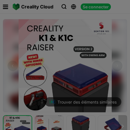

Creality Cloud
Se connecter



Trouver des éléments similaires
