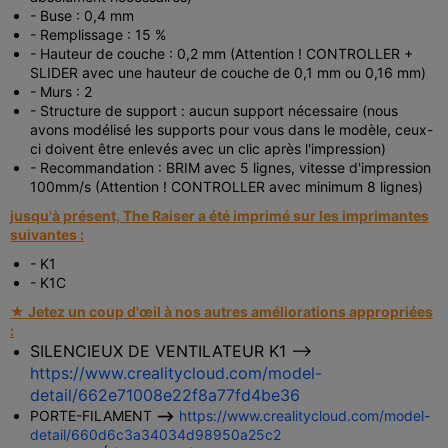
- Buse : 0,4 mm
- Remplissage : 15 %
- Hauteur de couche : 0,2 mm (Attention ! CONTROLLER +
SLIDER avec une hauteur de couche de 0,1 mm ou 0,16 mm)
- Murs : 2
- Structure de support : aucun support nécessaire (nous
avons modélisé les supports pour vous dans le modèle, ceux-
ci doivent être enlevés avec un clic après l'impression)
- Recommandation : BRIM avec 5 lignes, vitesse d'impression
100mm/s (Attention ! CONTROLLER avec minimum 8 lignes)
jusqu'à présent, The Raiser a été imprimé sur les imprimantes
suivantes :
- K1
- K1C
★ Jetez un coup d'œil à nos autres améliorations appropriées
:
SILENCIEUX DE VENTILATEUR K1 -->
https://www.crealitycloud.com/model-
detail/662e71008e22f8a77fd4be36
PORTE-FILAMENT
-->
https://www.crealitycloud.com/model-
detail/660d6c3a34034d98950a25c2