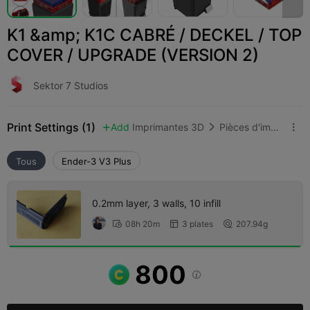
K1 &amp; K1C CABRÉ / DECKEL / TOP
COVER / UPGRADE (VERSION 2)
Sektor 7 Studios
Print Settings (1)
Add
Imprimantes 3D
Pièces d'imprimante 3D



Tous
Ender-3 V3 Plus
0.2mm layer, 3 walls, 10 infill
08h 20m
3 plates
207.94g



800
