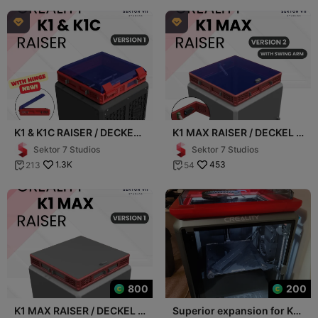


K1 & K1C RAISER / DECKEL /
K1 MAX RAISER / DECKEL /
TOP COVER / UPGRADE
TOP COVER / UPGRADE
Sektor 7 Studios
Sektor 7 Studios
(VERSION 1)
(VERSION 2)
1.3K
453
213
54


800
200
K1 MAX RAISER / DECKEL /
Superior expansion for K1