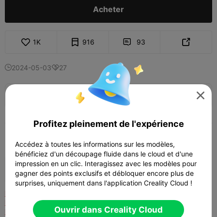
Acheter
1K
916
93


2024-05-03
27


🚀 SPARKX i7 Series — Now Only $229

sale

(26% OFF) >> Shop Now
Profitez pleinement de l'expérience
Description
Accédez à toutes les informations sur les modèles,
bénéficiez d'un découpage fluide dans le cloud et d'une
impression en un clic. Interagissez avec les modèles pour
sont invités à nous suivre sur Instagram
gagner des points exclusifs et débloquer encore plus de
(sektor7_studios)
surprises, uniquement dans l'application Creality Cloud !
NOTRE NOUVELLE MISE À JOUR POUR CETTE VERSION EST EN
LIGNE ! IL SUFFIT DE TÉLÉCHARGER CE NOUVEAU MODÈLE ET
Ouvrir dans Creality Cloud
D'IMPRIMER LES NOUVELLES PIÈCES.