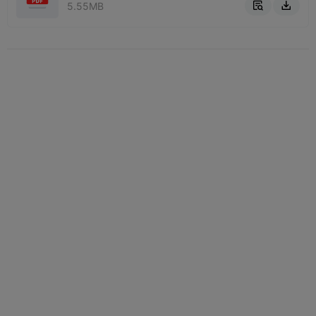
5.55MB

