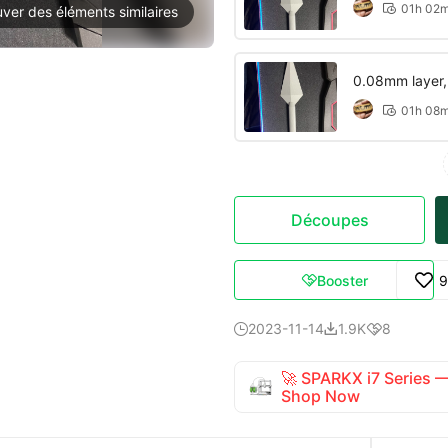
01h 02

uver des éléments similaires
0.08mm layer, 2
01h 08

Découpes
Booster
9

2023-11-14
1.9K
8



🚀 SPARKX i7 Series
Shop Now