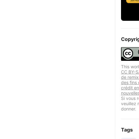
Copyri
This wor
CC BY-SA
de remix
des fins
crédit en
nouvelle
Si vous r
veuillez
donner.
Tags