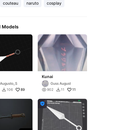
couteau
naruto
cosplay
d Models
Kunai
Augusto_S
Guss August
89

11
106
902
11


