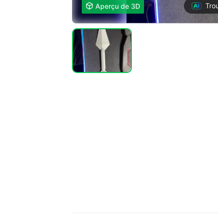
Tro

Aperçu de 3D