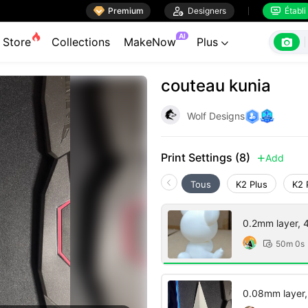

Premium

Designers
Établi


AI

Store
Collections
MakeNow
Plus

couteau kunia
Wolf Designs
Print Settings (8)
Add

Tous
K2 Plus
K2 
0.2mm layer, 4 
50m 0s

0.08mm layer, 2