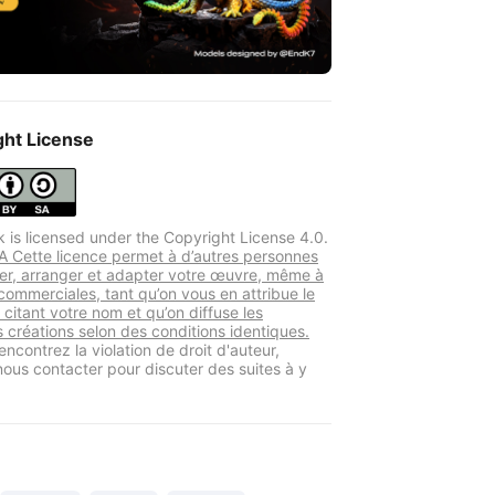
ght License
k is licensed under the Copyright License 4.0.
 Cette licence permet à d’autres personnes
er, arranger et adapter votre œuvre, même à
 commerciales, tant qu’on vous en attribue le
 citant votre nom et qu’on diffuse les
s créations selon des conditions identiques.
encontrez la violation de droit d'auteur,
 nous contacter pour discuter des suites à y