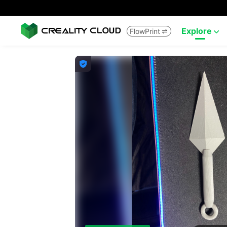
Explore
FlowPrint


