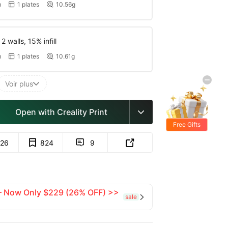
m
1 plates
10.56g


 walls, 15% infill
m
1 plates
10.61g


Voir plus

Open with Creality Print

Free Gifts
26
824
9


 — Now Only $229 (26% OFF) >>
sale
