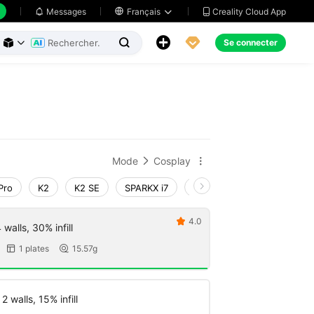
Creality Cloud App
Messages

Français





Se connecter



Mode
Cosplay


Pro
K2
K2 SE
SPARKX i7
Creality Hi
Ender-3 V4
4.0

walls, 30% infill
1 plates
15.57g


 walls, 15% infill