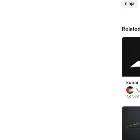
ninja
Relate
kunai
R_

1.6K