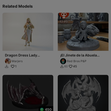
Related Models
Dragon Dress Lady
¡El Jinete de la Abuela
Fantasy Figurine 3D
Dragona! – Aemond &
Marjers
Red Bros P&P
Printable
Vhagar Chibi
1
45
60


450