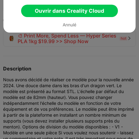
121
45
4


Ouvrir dans Creality Cloud
2023-12-19
3


Annulé
🎨 Print More, Spend Less — Hyper Series
hot

PLA 1kg $19.99 >> Shop Now
Description
Nous avons décidé de réaliser ce modèle pour la nouvelle année
2024. Une douce dame dans les bras d'un dragon vert. Le
modèle est présenté au format STL. L'échelle par défaut du
modèle est de 82mm (hauteur). Vous pouvez changer
indépendamment l'échelle du modèle en fonction de votre
équipement et de vos préférences. Le modèle peut être imprimé
à partir de la plateforme en installant un nombre minimum de
supports (vous devez installer plusieurs supports près du
menton). Options de division du modèle disponibles : - V1 -
Modèle en une seule pièce Si vous voulez nous soutenir - laissez
un commentaire et votre note. Il est très important pour nous de