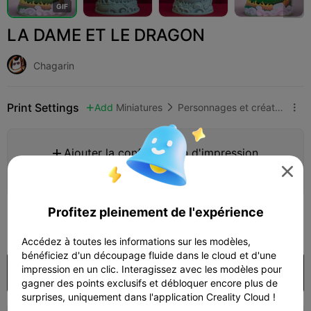
G
I
F
LA DAME ET LE DRAGON
Chagarin
Print Settings
Add
Miniatures
Personnages et créatures



Ajouter la configuration d'impression


Gagner plus de points
Profitez pleinement de l'expérience
250

Accédez à toutes les informations sur les modèles,
bénéficiez d'un découpage fluide dans le cloud et d'une
impression en un clic. Interagissez avec les modèles pour
Acheter
gagner des points exclusifs et débloquer encore plus de
surprises, uniquement dans l'application Creality Cloud !