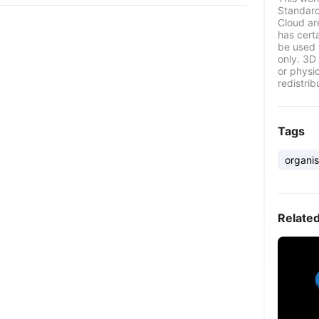
Standard
Cloud ar
has certa
be used 
only. 3D 
or physi
redistrib
Tags
organis
Relate