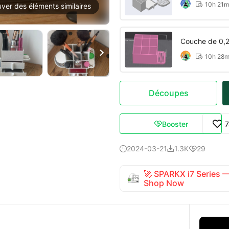
10h 21m

uver des éléments similaires
Couche de 0,2

10h 28

Découpes
Booster

2024-03-21
1.3K
29



🚀 SPARKX i7 Series
Shop Now