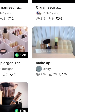
rganiseur à
Organiseur à
llage
maquillage
-Design
DN-Design
2

6
2
216
6


120
p organizer
make up
vi designs
sinky
19

75
5
2.6K
76


100