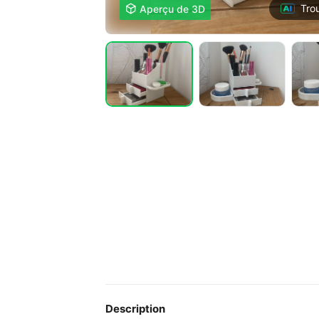
Tro

Aperçu de 3D
Description