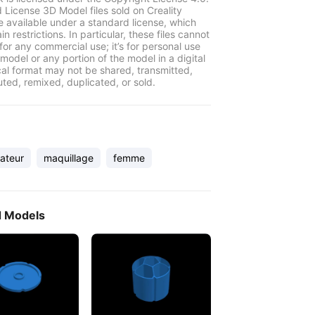
 License 3D Model files sold on Creality
e available under a standard license, which
in restrictions. In particular, these files cannot
for any commercial use; it’s for personal use
model or any portion of the model in a digital
cal format may not be shared, transmitted,
uted, remixed, duplicated, or sold.
ateur
maquillage
femme
d Models