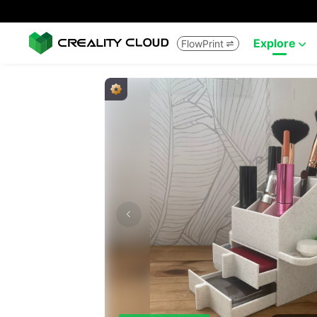
Explore
FlowPrint

