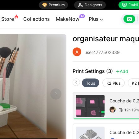

Premium

Designers
Établi


AI

Store
Collections
MakeNow
Plus

organisateur maqui
user4777502339
Print Settings (3)
Add

Tous
K2 Plus
K2 
Couche de 0,2
12h 19m

Couche de 0,2