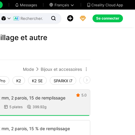
Creality Cloud App
Messages

Français





Se connecter



llage et autre
Mode
Bijoux et accessoires


Pro
K2
K2 SE
SPARKX i7
Creality Hi
Ender-3 V4
5.0

 mm, 2 parois, 15 de remplissage
5 plates
399.92g


 mm, 2 parois, 15 % de remplissage