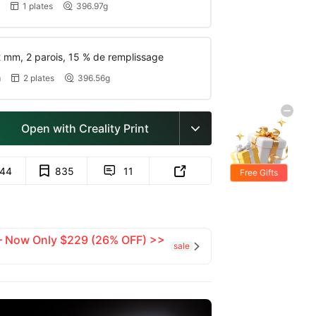
1 plates
396.97g


 mm, 2 parois, 15 % de remplissage
m
2 plates
396.56g


Open with Creality Print

744
835
11


 — Now Only $229 (26% OFF) >>
sale
