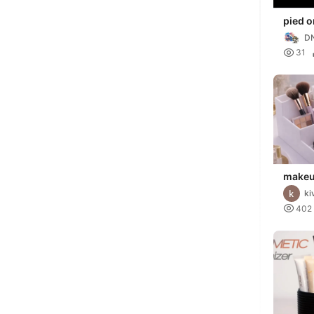
pied o
maqui
DN

31
makeu
ki

402