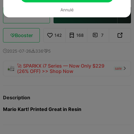
Annulé
Découpes
Ouvrir dans Creality Cloud

Booster
142
168
7



2025-07-26
336
5



🚀 SPARKX i7 Series — Now Only $229
sale

(26% OFF) >> Shop Now
Description
Mario Kart! Printed Great in Resin