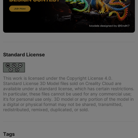
Standard License
This work is licensed under the Copyright License 4.0.
Standard License 3D Model files sold on Creality Cloud are
available under a standard license, which has certain restrictions.
In particular, these files cannot be used for any commercial use;
it’s for personal use only. 3D model or any portion of the model in
a digital or physical format may not be shared, transmitted,
redistributed, remixed, duplicated, or sold.
Tags