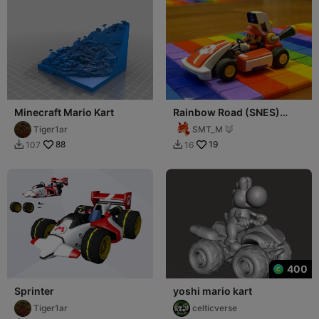
Minecraft Mario Kart
Rainbow Road (SNES)
Race Track for Mario Kart
Tiger1ar
SMT_M 🦊
Live
88
19
107
16


400
Sprinter
yoshi mario kart
Tiger1ar
celticverse