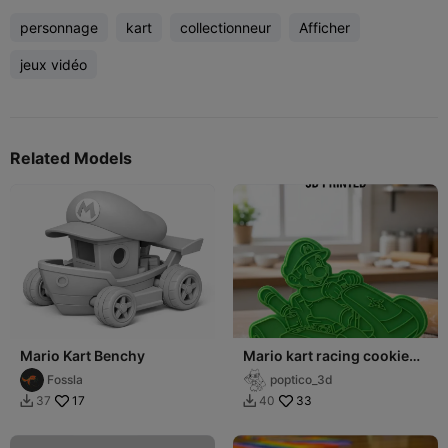
personnage
kart
collectionneur
Afficher
jeux vidéo
Related Models
Mario Kart Benchy
Mario kart racing cookie
cutter
Fossla
poptico_3d
17
33
37
40

