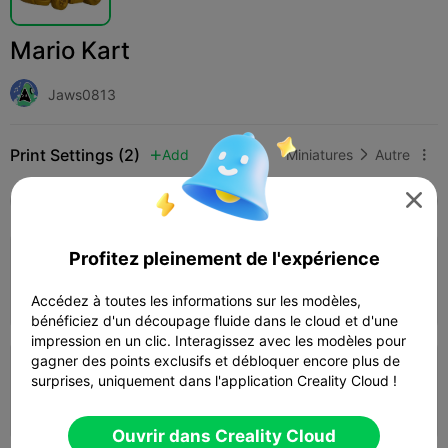
Mario Kart
Jaws0813
Print Settings (2)
Add
Miniatures
Autre




Tous
K2 Plus
K2 Pro
K2
K2 SE
SPARKX
Profitez pleinement de l'expérience
0.2mm layer, 2 walls, 8% infill
04h 17m
1 plates
38.11g



Accédez à toutes les informations sur les modèles,
bénéficiez d'un découpage fluide dans le cloud et d'une
impression en un clic. Interagissez avec les modèles pour
gagner des points exclusifs et débloquer encore plus de
0.2mm layer, 2 walls, 15% infill
surprises, uniquement dans l'application Creality Cloud !
01h 55m
1 plates
22.07g



Ouvrir dans Creality Cloud