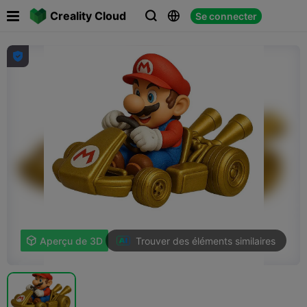

Creality Cloud
Se connecter




Trouver des éléments similaires

Aperçu de 3D