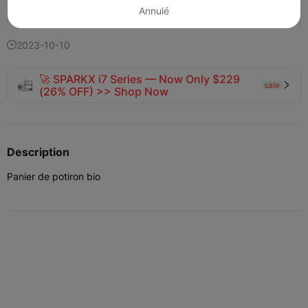
140
71
3


Annulé
2023-10-10

🚀 SPARKX i7 Series — Now Only $229
sale

(26% OFF) >> Shop Now
Description
Panier de potiron bio