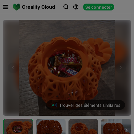

Creality Cloud
Se connecter



Trouver des éléments similaires
