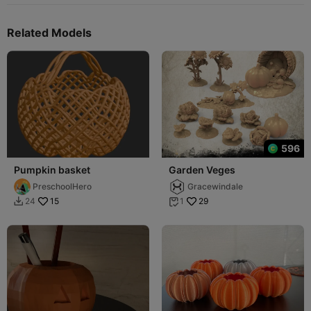
Related Models
596
Pumpkin basket
Garden Veges
PreschoolHero
Gracewindale
15
29
24
1

