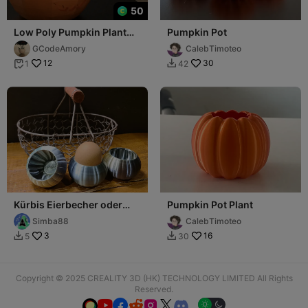
50
Low Poly Pumpkin Plant
Pumpkin Pot
Pot / Desk Organiser / etc.
GCodeAmory
CalebTimoteo
12
30
1
42


Kürbis Eierbecher oder
Pumpkin Pot Plant
Pflanztopf Halloween
Simba88
CalebTimoteo
3
16
5
30


Copyright © 2025 CREALITY 3D (HK) TECHNOLOGY LIMITED All Rights
Reserved.





