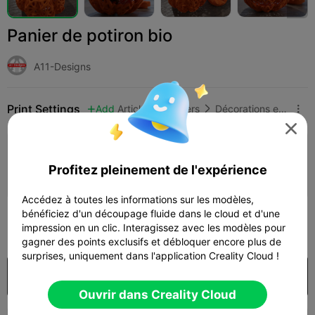
Panier de potiron bio
A11-Designs
Print Settings
Add
Articles ménagers
Décorations et ornements pour la maison




Ajouter la configuration d'impression

Profitez pleinement de l'expérience
Gagner plus de points
Accédez à toutes les informations sur les modèles,
bénéficiez d'un découpage fluide dans le cloud et d'une
149
impression en un clic. Interagissez avec les modèles pour

gagner des points exclusifs et débloquer encore plus de
surprises, uniquement dans l'application Creality Cloud !
Acheter
Ouvrir dans Creality Cloud