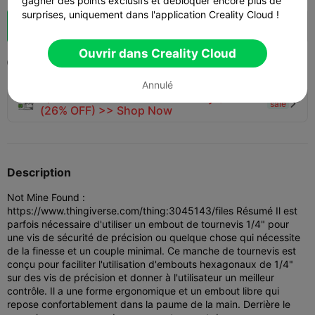
gagner des points exclusifs et débloquer encore plus de
surprises, uniquement dans l'application Creality Cloud !
Booster
300
217
3



Ouvrir dans Creality Cloud
2022-04-28
771


Annulé
🚀 SPARKX i7 Series — Now Only $229
sale

(26% OFF) >> Shop Now
Description
Not Mine Found :
https://www.thingiverse.com/thing:3045143/files Résumé Il est
parfois nécessaire d'utiliser un embout de tournevis 1/4" pour
une vis de sécurité de précision ou quelque chose qui nécessite
de la finesse et un couple minimal. Ce manche de tournevis est
conçu pour faciliter l'utilisation d'embouts hexagonaux de 1/4"
sur des vis de précision et donner à l'utilisateur un meilleur
contrôle. Il a une forme ergonomique et un embout libre qui
repose confortablement dans la paume de la main. Derrière le