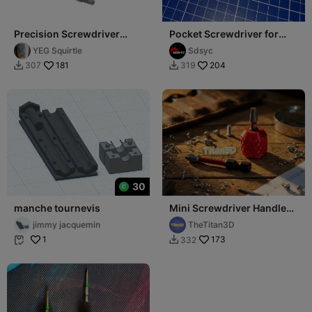
Precision Screwdriver
Pocket Screwdriver for
Handle for 1/4in Hex
1/4"
YEG Squirtle
Sdsyc
Double Ended Bits
181
204
307
319


30
manche tournevis
Mini Screwdriver Handle
for 1/4" Hex Bits
jimmy jacquemin
TheTitan3D
1
173
332

