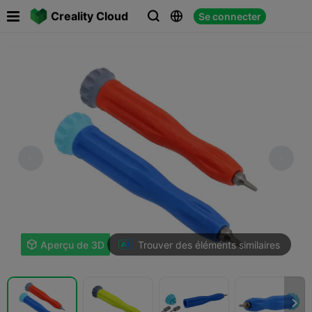

Creality Cloud
Se connecter



Trouver des éléments similaires

Aperçu de 3D
