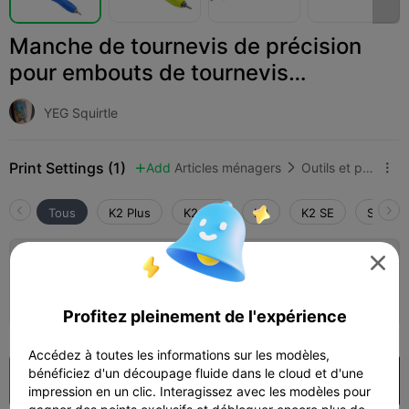
Manche de tournevis de précision
pour embouts de tournevis
hexagonaux de 1/4in
YEG Squirtle
Print Settings (1)
Add
Articles ménagers
Outils et pièces de rechange



Tous
K2 Plus
K2 Pro
K2
K2 SE
SPARKX

Couche de 0,2 mm, 2 parois, remplissage
à 15 %
01h 03m
1 plates
9.90g



Profitez pleinement de l'expérience
Accédez à toutes les informations sur les modèles,
bénéficiez d'un découpage fluide dans le cloud et d'une
Découpes
Ouvrir dans Creality Cloud

impression en un clic. Interagissez avec les modèles pour