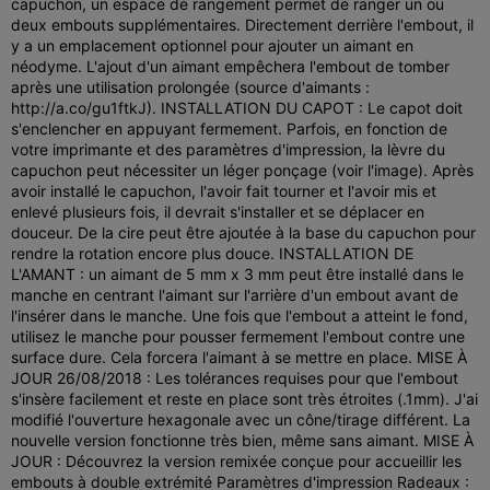
capuchon, un espace de rangement permet de ranger un ou
deux embouts supplémentaires. Directement derrière l'embout, il
y a un emplacement optionnel pour ajouter un aimant en
néodyme. L'ajout d'un aimant empêchera l'embout de tomber
après une utilisation prolongée (source d'aimants :
http://a.co/gu1ftkJ). INSTALLATION DU CAPOT : Le capot doit
s'enclencher en appuyant fermement. Parfois, en fonction de
votre imprimante et des paramètres d'impression, la lèvre du
capuchon peut nécessiter un léger ponçage (voir l'image). Après
avoir installé le capuchon, l'avoir fait tourner et l'avoir mis et
enlevé plusieurs fois, il devrait s'installer et se déplacer en
douceur. De la cire peut être ajoutée à la base du capuchon pour
rendre la rotation encore plus douce. INSTALLATION DE
L'AMANT : un aimant de 5 mm x 3 mm peut être installé dans le
manche en centrant l'aimant sur l'arrière d'un embout avant de
l'insérer dans le manche. Une fois que l'embout a atteint le fond,
utilisez le manche pour pousser fermement l'embout contre une
surface dure. Cela forcera l'aimant à se mettre en place. MISE À
JOUR 26/08/2018 : Les tolérances requises pour que l'embout
s'insère facilement et reste en place sont très étroites (.1mm). J'ai
modifié l'ouverture hexagonale avec un cône/tirage différent. La
nouvelle version fonctionne très bien, même sans aimant. MISE À
JOUR : Découvrez la version remixée conçue pour accueillir les
embouts à double extrémité Paramètres d'impression Radeaux :