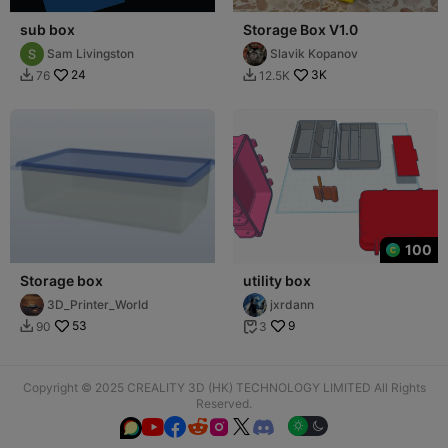
sub box
Storage Box V1.0
Sam Livingston
Slavik Kopanov
24
3K
76
12.5K


100
Storage box
utility box
3D_Printer_World
jxrdann
53
9
90
3


Copyright © 2025 CREALITY 3D (HK) TECHNOLOGY LIMITED All Rights
Reserved.





