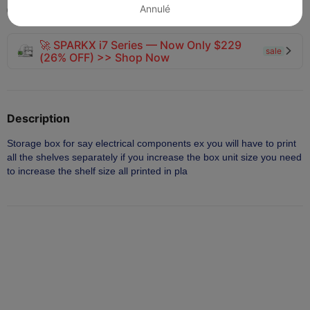
Annulé
2025-08-11
261
15



🚀 SPARKX i7 Series — Now Only $229
sale

(26% OFF) >> Shop Now
Description
Storage box for say electrical components ex you will have to print 
all the shelves separately if you increase the box unit size you need 
to increase the shelf size all printed in pla 