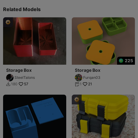
Related Models
225
Storage Box
Storage Box
SteelTalons
Furqan03
57
21
180
1

