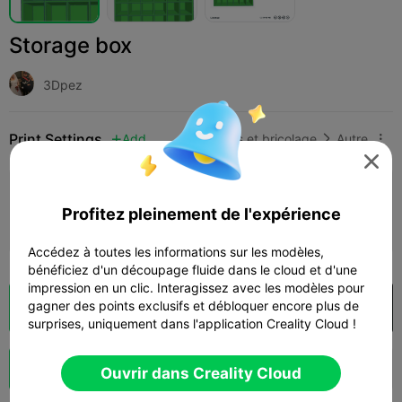
Storage box
3Dpez
Print Settings
Add
Loisirs et bricolage
Autre




Ajouter la configuration d'impression

Profitez pleinement de l'expérience
Gagner plus de points
Accédez à toutes les informations sur les modèles,
bénéficiez d'un découpage fluide dans le cloud et d'une
impression en un clic. Interagissez avec les modèles pour
gagner des points exclusifs et débloquer encore plus de
Découpes
Ouvrir dans Creality Cloud

surprises, uniquement dans l'application Creality Cloud !
Booster
145
190
5



Ouvrir dans Creality Cloud