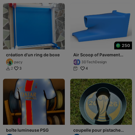
250
création d'un ring de boxe
Air Scoop of Pavement
Silver Crown Car Scale
pacy
3DTechDesign
1:25
3
4
2


boîte lumineuse PSG
coupelle pour pistache
coupe du monde 2026