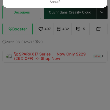
Annulé
Découpes
Ouvrir dans Creality Cloud

Booster
497
432
5



2022-08-01
716
20



🚀 SPARKX i7 Series — Now Only $229
sale

(26% OFF) >> Shop Now