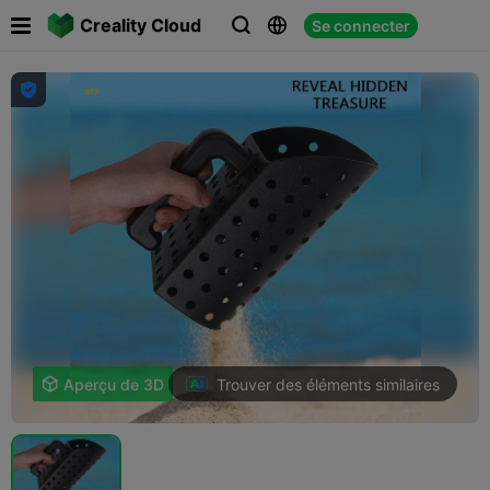

Creality Cloud
Se connecter




Trouver des éléments similaires

Aperçu de 3D