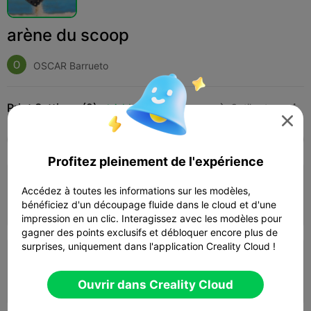
arène du scoop
OSCAR Barrueto
Print Settings (2)
Add
Articles ménagers
Outils et pièces de rechange




Tous
K2 Plus
K2 Pro
K2
SPARKX i7
Cre
Profitez pleinement de l'expérience
4.0

0.2mm layer, 3 walls, 15% infill
Accédez à toutes les informations sur les modèles,
bénéficiez d'un découpage fluide dans le cloud et d'une
06h 27m
1 plates
163.09g



impression en un clic. Interagissez avec les modèles pour
gagner des points exclusifs et débloquer encore plus de
surprises, uniquement dans l'application Creality Cloud !
0.2mm layer, 2 walls, 15% infill
05h 59m
1 plates
159.33g



Ouvrir dans Creality Cloud