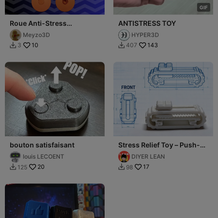
G
I
F
Roue Anti-Stress
ANTISTRESS TOY
Modulaire - Jouet Fidget
Meyzo3D
HYPER3D
10
143
3
407


bouton satisfaisant
Stress Relief Toy – Push-
Pull Clicking Sound Plate
louis LECOENT
DIYER LEAN
20
17
125
98

