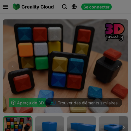

Creality Cloud
Se connecter



Trouver des éléments similaires

Aperçu de 3D
