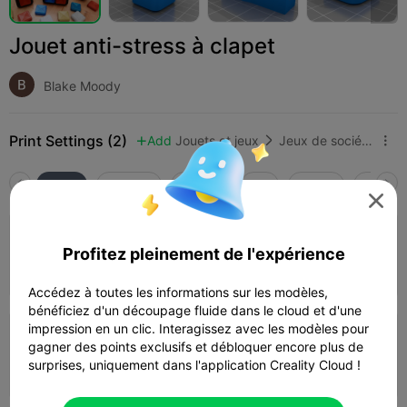
Jouet anti-stress à clapet
Blake Moody
Print Settings (2)
Add
Jouets et jeux
Jeux de société et jeux de cartes



Tous
K2 Plus
K2 Pro
K2
K2 SE
SPARKX

Couche de 0,2 mm, 2 parois, 15 % de
Profitez pleinement de l'expérience
remplissage
02h 27m
3 plates
68.99g



Accédez à toutes les informations sur les modèles,
bénéficiez d'un découpage fluide dans le cloud et d'une
impression en un clic. Interagissez avec les modèles pour
Couche de 0,2 mm, 2 parois, 15 % de
gagner des points exclusifs et débloquer encore plus de
remplissage
surprises, uniquement dans l'application Creality Cloud !
02h 22m
1 plates
68.29g


