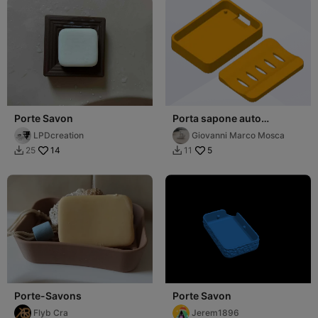
Porte Savon
Porta sapone auto
drenante
LPDcreation
Giovanni Marco Mosca
14
5
25
11


Porte-Savons
Porte Savon
Flyb Cra
Jerem1896