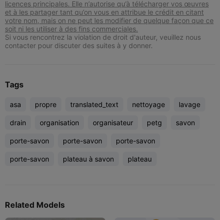
licences principales. Elle n’autorise qu’à télécharger vos œuvres
et à les partager tant qu’on vous en attribue le crédit en citant
votre nom, mais on ne peut les modifier de quelque façon que ce
soit ni les utiliser à des fins commerciales.
Si vous rencontrez la violation de droit d'auteur, veuillez nous
contacter pour discuter des suites à y donner.
Tags
asa
propre
translated_text
nettoyage
lavage
drain
organisation
organisateur
petg
savon
porte-savon
porte-savon
porte-savon
porte-savon
plateau à savon
plateau
Related Models