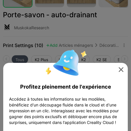
Porte-savon - auto-drainant
MuskokaResearch
Print Settings (10)
Add
Articles ménagers
Décorations et ornements pour la maison



Tous
K2 Plus
K2 Pro
K2
K2 SE
SPARKX

4.8

Couche de 0,2 mm, 2 parois, remplissage
à 15 %
Profitez pleinement de l'expérience
01h 36m
1 plates
50.61g



Accédez à toutes les informations sur les modèles,
bénéficiez d'un découpage fluide dans le cloud et d'une
5.0

Couche de 0,2 mm, 2 parois, remplissage
impression en un clic. Interagissez avec les modèles pour
à 15 %
gagner des points exclusifs et débloquer encore plus de
01h 36m
1 plates
41.43g



surprises, uniquement dans l'application Creality Cloud !