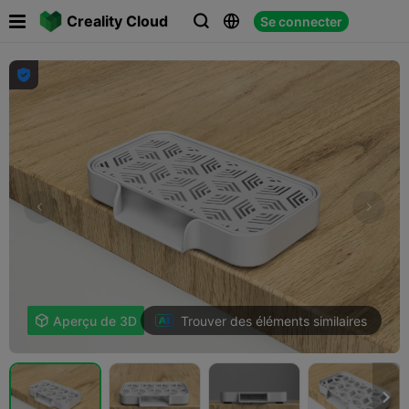

Creality Cloud
Se connecter




Trouver des éléments similaires

Aperçu de 3D
