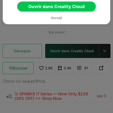
5.0
Ouvrir dans Creality Cloud

Couche de 0,2 mm, 2 parois, remplissage
à 15
01h 42m
2 plates
52.63g



Annulé
Voir plus

Découpes
Ouvrir dans Creality Cloud

Booster
2.8K
3.4K
91



2024-03-06
8K
158



🚀 SPARKX i7 Series — Now Only $229
sale

(26% OFF) >> Shop Now