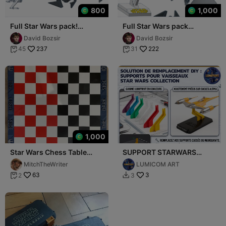
800
1,000
Full Star Wars pack!
Full Star Wars pack
*SERIES END SPECIAL*
*LIMITED OFFER*
David Bozsir
David Bozsir
237
222
45
31


1,000
Star Wars Chess Table
SUPPORT STARWARS
Project - IKEA Lack
VAISSEAUX (COLLECTION
MitchTheWriter
LUMICOM ART
ATAYA - DeAGOSTINI)
63
3
2
3

