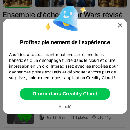
Ensemble d'échecs Star Wars révisé

SMT_M 🦊
Profitez pleinement de l'expérience
Print Settings (4)
Add
Jouets et jeux
Jeux de société et jeux de cartes



Accédez à toutes les informations sur les modèles,
Tous
K2 Plus
K2 Pro
K2
K2 SE
SPARKX
bénéficiez d'un découpage fluide dans le cloud et d'une
impression en un clic. Interagissez avec les modèles pour
gagner des points exclusifs et débloquer encore plus de
4.5

Couche de 0,2 mm, 3 parois, 15 % de
surprises, uniquement dans l'application Creality Cloud !
remplissage
13h 21m
1 plates
282.81g



Ouvrir dans Creality Cloud
Annulé
Couche de 0,2 mm, 2 parois, 10 % de
remplissage
12h 55m
1 plates
210.41g


