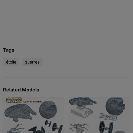
Tags
étoile
guerres
Related Models