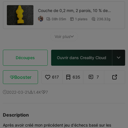
Couche de 0,2 mm, 2 parois, 10 % de
remplissage
08h 05m
1 plates
236.32g



Voir plus

Découpes
Ouvrir dans Creality Cloud

Booster
617
635
7



2022-03-21
1.4K
7



Description
Après avoir créé mon précédent jeu d'échecs basé sur les