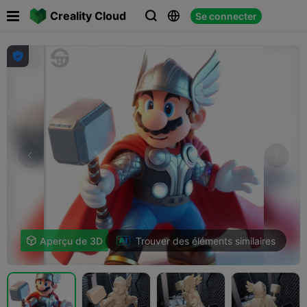

Creality Cloud
Se connecter




Trouver des éléments similaires

Aperçu de 3D