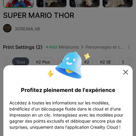
SUPER MARIO THOR
3DREAMLAB
Print Settings (2)
Add
Miniatures
Personnages et créatures



Tous
K2 Plus
K2 Pro
K2
K2 SE
SPARKX

3.8

0.2mm layer, 2 walls, 10% infill
Profitez pleinement de l'expérience
10h 15m
1 plates
169.64g



Accédez à toutes les informations sur les modèles,
bénéficiez d'un découpage fluide dans le cloud et d'une
0.2mm layer, 2 walls, 15% infill
impression en un clic. Interagissez avec les modèles pour
gagner des points exclusifs et débloquer encore plus de
10h 43m
1 plates
150.50g



surprises, uniquement dans l'application Creality Cloud !