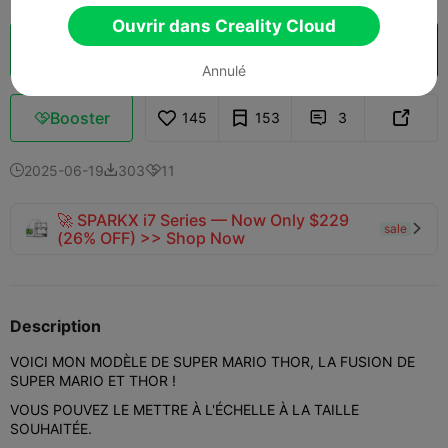
Ouvrir dans Creality Cloud
Découpes
Ouvrir dans Creality Cloud

Annulé
Booster
145
153
3



2025-06-19
303
11



🚀 SPARKX i7 Series — Now Only $229
sale

(26% OFF) >> Shop Now
Description
VOICI MON MODÈLE DE SUPER MARIO THOR, LA FUSION DE
SUPER MARIO ET THOR !
VOUS POUVEZ LE METTRE À L'ÉCHELLE À LA TAILLE
SOUHAITÉE.