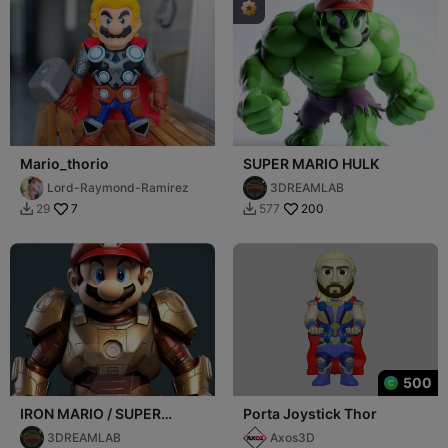
Mario_thorio
SUPER MARIO HULK
Lord-Raymond-Ramirez
3DREAMLAB
7
200
29
577


500
IRON MARIO / SUPER
Porta Joystick Thor
MARIO IRON MAN
3DREAMLAB
Axos3D