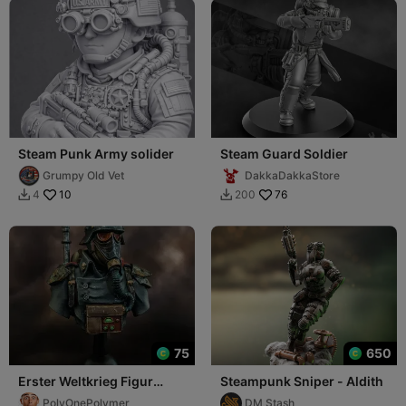
Steam Punk Army solider
Steam Guard Soldier
Grumpy Old Vet
DakkaDakkaStore
10
76
4
200


75
650
Erster Weltkrieg Figur
Steampunk Sniper - Aldith
Büste
PolyOnePolymer
DM Stash