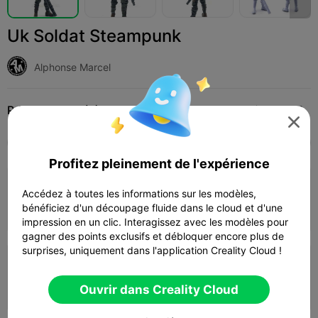
Uk Soldat Steampunk
Alphonse Marcel
Print Settings (2)
Add
Miniatures
Autre




Tous
K2 Plus
K2 Pro
K2
SPARKX i7
Cre
Profitez pleinement de l'expérience
Couche de 0,2 mm, 2 parois, 15 % de
Accédez à toutes les informations sur les modèles,
remplissage
bénéficiez d'un découpage fluide dans le cloud et d'une
20h 48m
1 plates
306.32g



impression en un clic. Interagissez avec les modèles pour
gagner des points exclusifs et débloquer encore plus de
surprises, uniquement dans l'application Creality Cloud !
Couche de 0,2 mm, 2 parois, 15 % de
remplissage
1d 04h
2 plates
206.87g
Ouvrir dans Creality Cloud


