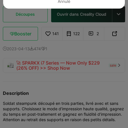
Annulé
Découpes
Ouvrir dans Creality Cloud

Booster
141
122
2



2023-04-13
474
1



🚀 SPARKX i7 Series — Now Only $229
sale

(26% OFF) >> Shop Now
Description
Soldat steampunk découpé en trois parties, livré avec et sans
supports. Choisissez le mode d'impression haute qualité, gagnez
du temps en post-traitement et gagnez en fluidité d'impression.
Attention au retrait des supports en raison des petits détails.