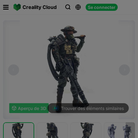

Creality Cloud
Se connecter



Trouver des éléments similaires

Aperçu de 3D
