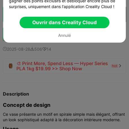
gagner des points exclusifs et débloquer encore plus de
surprises, uniquement dans l'application Creality Cloud !
Découpes
Ouvrir dans Creality Cloud

Ouvrir dans Creality Cloud
Booster
129
127
1



Annulé
2025-08-28
506
14



🎨 Print More, Spend Less — Hyper Series
hot

PLA 1kg $19.99 >> Shop Now
Description
Concept de design
Ce vase présente un motif en spirale simple mais élégant, offrant
un look sophistiqué adapté à la décoration intérieure moderne.
Usage