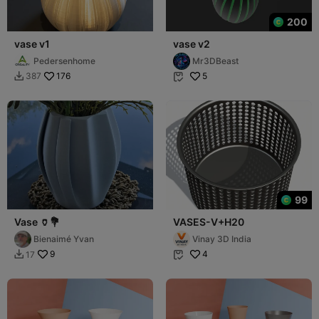
200
vase v1
vase v2
Pedersenhome
Mr3DBeast
176
5
387


99
Vase 🏺💐
VASES-V+H20
Bienaimé Yvan
Vinay ​3D India
9
4
17

