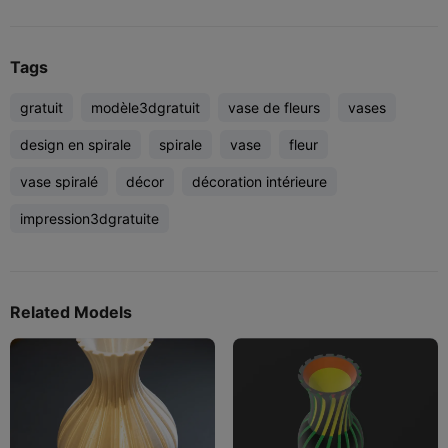
Tags
gratuit
modèle3dgratuit
vase de fleurs
vases
design en spirale
spirale
vase
fleur
vase spiralé
décor
décoration intérieure
impression3dgratuite
Related Models