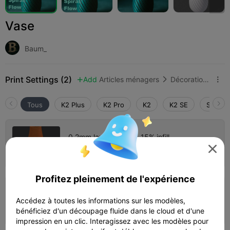
Vase
Baum_
Print Settings (2)
Add
Articles ménagers
Décorations et ornements pour la maison



Tous
K2 Plus
K2 Pro
K2
K2 SE
SPARKX
0.2mm layer, 3 walls, 15% infill

Auteur
03h 02m
1 plates
64.36g



Profitez pleinement de l'expérience
0.2mm layer, 2 walls, 15% infill
Accédez à toutes les informations sur les modèles,
03h 08m
1 plates
54.19g



bénéficiez d'un découpage fluide dans le cloud et d'une
impression en un clic. Interagissez avec les modèles pour