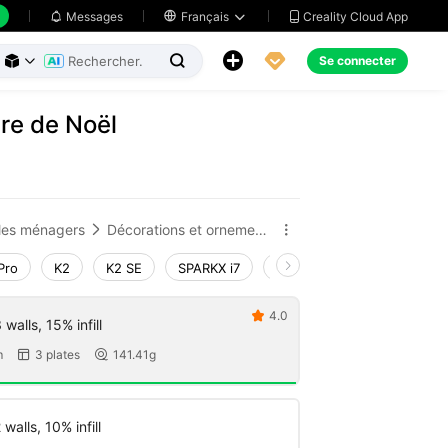
Creality Cloud App
Messages

Français





Se connecter



bre de Noël
cles ménagers
Décorations et ornements pour la maison


Pro
K2
K2 SE
SPARKX i7
Creality Hi
Ender-3 V4
4.0

walls, 15% infill
m
3 plates
141.41g


walls, 10% infill