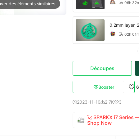
06h 32

uver des éléments similaires
0.2mm layer, 2 
02h 01

Découpes
Booster
6

2023-11-10
2.7K
3



🚀 SPARKX i7 Series
Shop Now