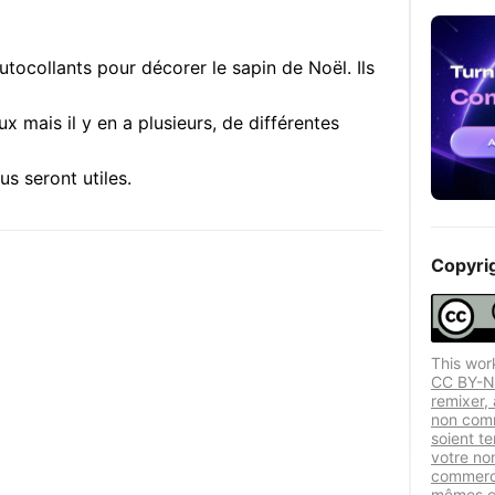
 autocollants pour décorer le sapin de Noël.
Ils
 mais il y en a plusieurs, de différentes
us seront utiles.
Copyri
This wor
CC BY-NC
remixer,
non comm
soient te
votre nom
commercia
mêmes co