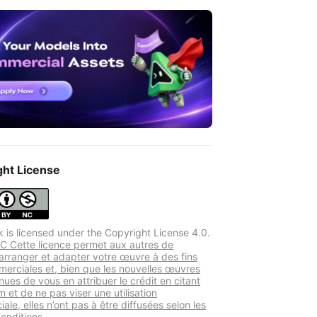
ght License
k is licensed under the Copyright License 4.0.
 Cette licence permet aux autres de
 arranger et adapter votre œuvre à des fins
erciales et, bien que les nouvelles œuvres
nues de vous en attribuer le crédit en citant
 et de ne pas viser une utilisation
le, elles n’ont pas à être diffusées selon les
nditions.