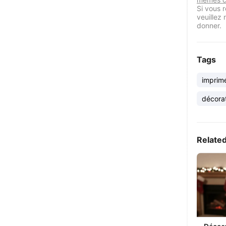
Si vous r
veuillez
donner.
Tags
imprim
décora
Relate