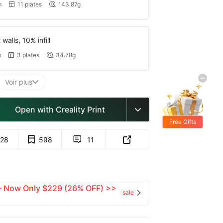
m
11 plates
143.87g


walls, 10% infill
m
3 plates
34.78g


Voir plus

Open with Creality Print

Free Gifts
28
598
11


 — Now Only $229 (26% OFF) >>
sale
