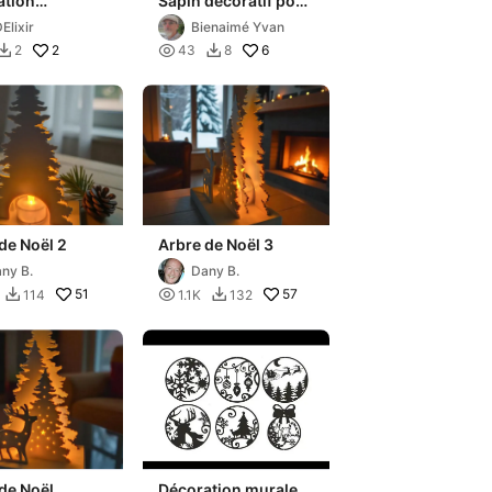
ation
Sapin décoratif pour
euse noël
gâteau 🎂
Elixir
Bienaimé Yvan
2

6
2
43
8


de Noël 2
Arbre de Noël 3
ny B.
Dany B.
51

57
114
1.1K
132


de Noël
Décoration murale