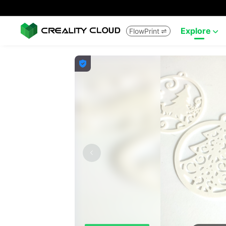
Explore
FlowPrint


