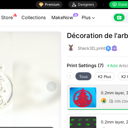

Premium

Designers
Établi


AI

Store
Collections
MakeNow
Plus

Décoration de l'ar
Shack3D_print
Print Settings (7)
Add
Arti

Tous
K2 Plus
K2 
0.2mm layer, 3 
05h 23

0.2mm layer, 2 