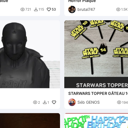
atue
Horror Plaque
brutal747

53

721
115
1.5K

STARWARS TOPPER GÂTEAU 10
Ans
Séb GENOS


2
1
194
