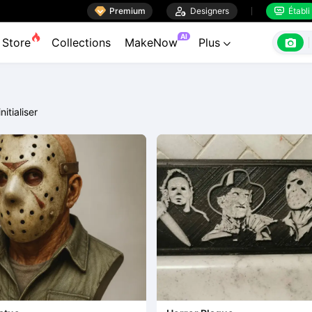

Premium

Designers
Établi


AI

Store
Collections
MakeNow
Plus

nitialiser