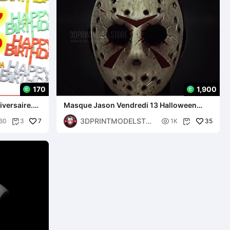
170
1,900
iversaire.
Masque Jason Vendredi 13 Halloween
Cosplay
3DPRINTMODELSTOR
7

35
60
3
1K


E