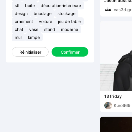
Jason bust st
stl
boîte
décoration-intérieure
cas3d.gr
design
bricolage
stockage
ornement
voiture
jeu de table
chat
vase
stand
moderne
mur
lampe
Réinitialiser
Confirmer
13 friday
Kuro669