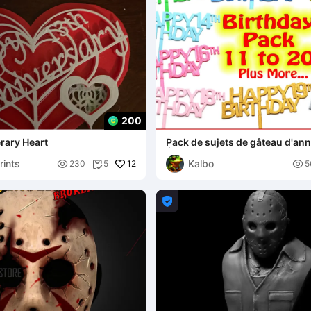
200
rary Heart
Pack de sujets de gâteau d'ann
Âges de 11 à 20 ans
rints
Kalbo

12

230
5
5

