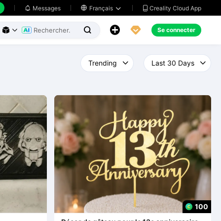
Creality Cloud App
Messages

Français





Se connecter



100