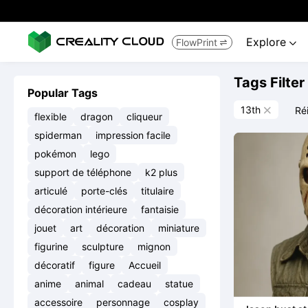
Explore
FlowPrint


Tags Filter
Popular Tags
13th
Réi

flexible
dragon
cliqueur
spiderman
impression facile
pokémon
lego
support de téléphone
k2 plus
articulé
porte-clés
titulaire
décoration intérieure
fantaisie
jouet
art
décoration
miniature
figurine
sculpture
mignon
décoratif
figure
Accueil
anime
animal
cadeau
statue
accessoire
personnage
cosplay