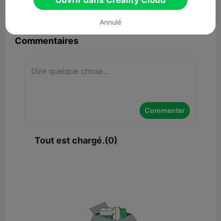
Ouvrir dans Creality Cloud


Signaler
7

Annulé
Commentaires
Commenter
Tout est chargé.(0)