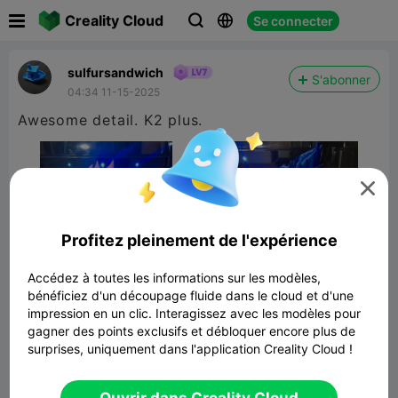

Creality Cloud
Se connecter



sulfursandwich
S'abonner
04:34 11-15-2025
Awesome detail. K2 plus.

Profitez pleinement de l'expérience
Accédez à toutes les informations sur les modèles,
bénéficiez d'un découpage fluide dans le cloud et d'une
impression en un clic. Interagissez avec les modèles pour
gagner des points exclusifs et débloquer encore plus de
surprises, uniquement dans l'application Creality Cloud !
Goku (DragonballZ)
24.22MB
Lier un modèle