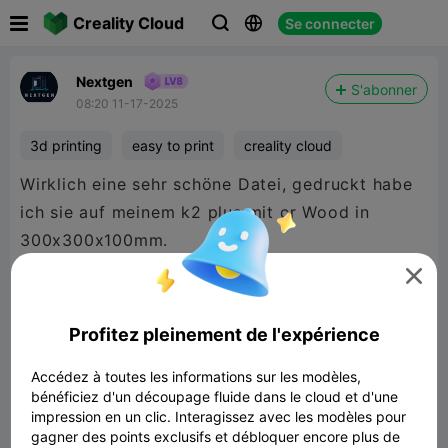

Creality Cloud
Se connecter



Nextgen
S'abonner
08:20 11-17-2025
3d printing
easy to print
creality cloud
Wirklich eine sehr schöne Datei, gedruckt habe
ich sie auf meinem k2 plus mit cr Wood in
300x300x100mm.

Meine Freundin ist begeistert von der Schale!
Profitez pleinement de l'expérience
Danke für diese schöne Datei!
Accédez à toutes les informations sur les modèles,
bénéficiez d'un découpage fluide dans le cloud et d'une

480P LD
impression en un clic. Interagissez avec les modèles pour
gagner des points exclusifs et débloquer encore plus de