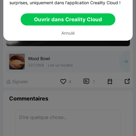
surprises, uniquement dans l'application Creality Cloud !

Ouvrir dans Creality Cloud
Annulé
00:34
Wood Bowl
337.12KB
Lier un modèle


Signaler
4
1

Commentaires