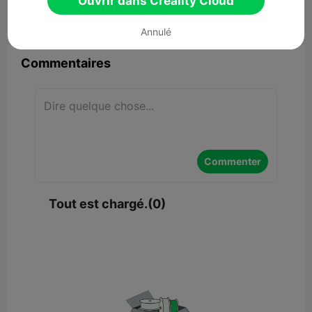
Ouvrir dans Creality Cloud


Signaler
8

Annulé
Commentaires
Commenter
Tout est chargé.(0)