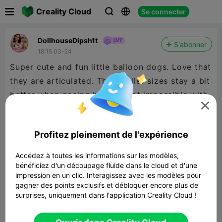

Creality Cloud
Se connecter



DollhouseDipsh1t
S'abonner
18:15 03-24
Super cute and fun little balloon dogs. Love that
they are articulated. The smaller sizes stay a bit
better when posing but still not impossible with

the larger size. Was impressed that it didn’t
need supports for the tail and nose.
Profitez pleinement de l'expérience
Accédez à toutes les informations sur les modèles,
bénéficiez d'un découpage fluide dans le cloud et d'une
impression en un clic. Interagissez avec les modèles pour
gagner des points exclusifs et débloquer encore plus de
surprises, uniquement dans l'application Creality Cloud !
flexy balloon dog
14.52MB
Lier un modèle