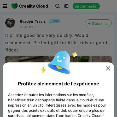

Creality Cloud
Se connecter



Gradyn_Travis
S'abonner
01:49 03-28
It prints good and very quickly. Would
recommend. Perfect gift for little kids or good
fidget

Profitez pleinement de l'expérience
Accédez à toutes les informations sur les modèles,
bénéficiez d'un découpage fluide dans le cloud et d'une
impression en un clic. Interagissez avec les modèles pour
gagner des points exclusifs et débloquer encore plus de
surprises, uniquement dans l'application Creality Cloud !